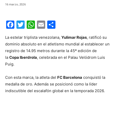
16 marzo, 2026
F
T
W
E
C
a
w
h
m
o
La estelar triplista venezolana,
Yulimar Rojas
, ratificó su
c
itt
at
ai
m
dominio absoluto en el atletismo mundial al establecer un
e
er
s
l
p
registro de 14.95 metros durante la 45ª edición de
b
A
ar
la
Copa Iberdrola
, celebrada en el Palau Velódrom Luis
o
p
tir
Puig.
o
p
Con esta marca, la atleta del
FC Barcelona
conquistó la
k
medalla de oro. Además se posicionó como la líder
indiscutible del escalafón global en la temporada 2026.