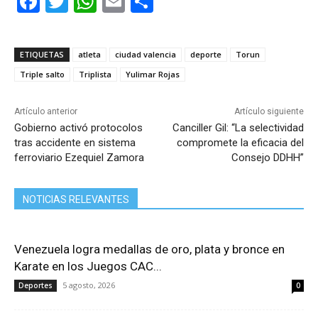
F
T
W
E
C
a
w
h
m
o
c
itt
at
ai
m
ETIQUETAS
atleta
ciudad valencia
deporte
Torun
e
er
s
l
p
Triple salto
Triplista
Yulimar Rojas
b
A
ar
o
p
tir
Artículo anterior
Artículo siguiente
Gobierno activó protocolos
Canciller Gil: “La selectividad
o
p
tras accidente en sistema
compromete la eficacia del
k
ferroviario Ezequiel Zamora
Consejo DDHH”
NOTICIAS RELEVANTES
Venezuela logra medallas de oro, plata y bronce en
Karate en los Juegos CAC...
5 agosto, 2026
Deportes
0