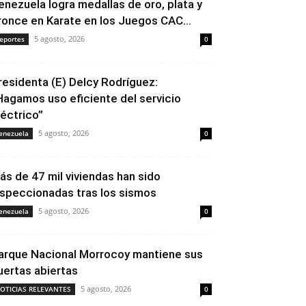
enezuela logra medallas de oro, plata y
ronce en Karate en los Juegos CAC...
5 agosto, 2026
eportes
0
residenta (E) Delcy Rodríguez:
Hagamos uso eficiente del servicio
léctrico”
5 agosto, 2026
enezuela
0
ás de 47 mil viviendas han sido
nspeccionadas tras los sismos
5 agosto, 2026
enezuela
0
arque Nacional Morrocoy mantiene sus
uertas abiertas
5 agosto, 2026
OTICIAS RELEVANTES
0