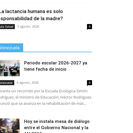
La lactancia humana es solo
esponsabilidad de la madre?
5 agosto, 2026
uía Salud
0
Venezuela
Periodo escolar 2026-2027 ya
tiene fecha de inicio
6 agosto, 2026
enezuela
0
rante un recorrido por la Escuela Ecológica Simón
dríguez, el ministro de Educación, Héctor Rodríguez,
unció que se avanza en la rehabilitación de más...
Hoy se instala mesa de diálogo
entre el Gobierno Nacional y la