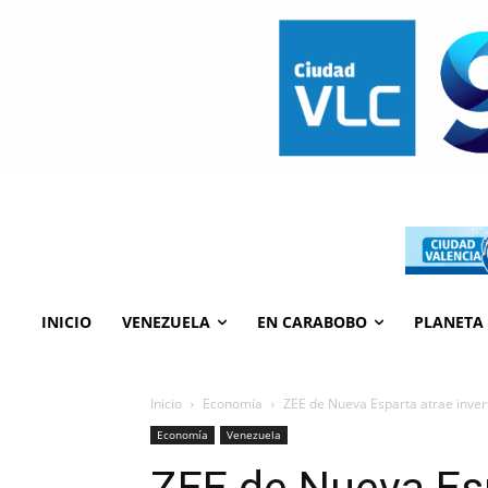
INICIO
VENEZUELA
EN CARABOBO
PLANETA
Inicio
Economía
ZEE de Nueva Esparta atrae inver
Economía
Venezuela