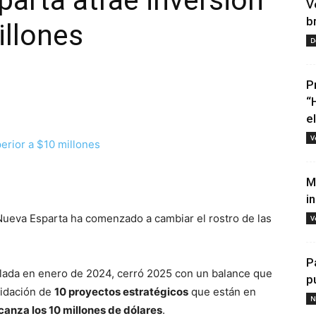
arta atrae inversión
V
b
illones
D
P
“
e
V
tir
M
i
Nueva Esparta ha comenzado a cambiar el rostro de las
V
P
alada en enero de 2024, cerró 2025 con un balance que
p
lidación de
10 proyectos estratégicos
que están en
N
canza los 10 millones de dólares
.