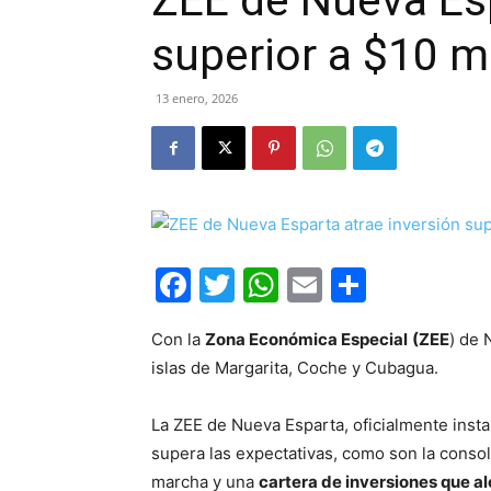
ZEE de Nueva Esp
superior a $10 m
13 enero, 2026
Facebook
Twitter
WhatsApp
Email
Compar
Con la
Zona Económica Especial
(ZEE
) de 
islas de Margarita, Coche y Cubagua.
La ZEE de Nueva Esparta, oficialmente inst
supera las expectativas, como son la conso
marcha y una
cartera de inversiones que al