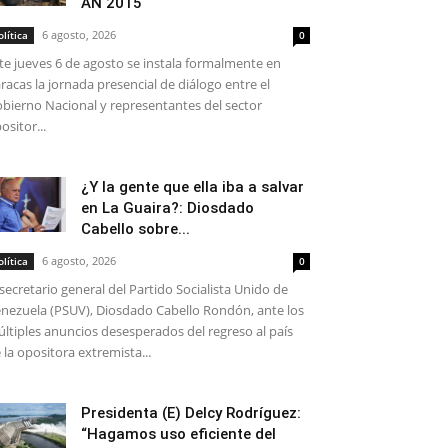
AN 2015
6 agosto, 2026
olítica
0
te jueves 6 de agosto se instala formalmente en
racas la jornada presencial de diálogo entre el
bierno Nacional y representantes del sector
ositor...
¿Y la gente que ella iba a salvar
en La Guaira?: Diosdado
Cabello sobre...
6 agosto, 2026
olítica
0
 secretario general del Partido Socialista Unido de
nezuela (PSUV), Diosdado Cabello Rondón, ante los
ltiples anuncios desesperados del regreso al país
 la opositora extremista...
Presidenta (E) Delcy Rodríguez:
“Hagamos uso eficiente del