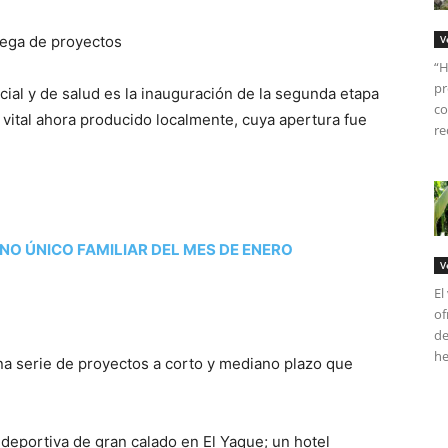
V
“H
pr
ial y de salud es la inauguración de la segunda etapa
co
 vital ahora producido localmente, cuya apertura fue
re
NO ÚNICO FAMILIAR DEL MES DE ENERO
V
El
of
de
he
na serie de proyectos a corto y mediano plazo que
 deportiva de gran calado en El Yaque; un hotel