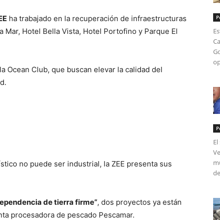
EE
ha trabajado en la recuperación de infraestructuras
P
Mar, Hotel Bella Vista, Hotel Portofino y Parque El
Es
Ca
Go
op
 Ocean Club, que buscan elevar la calidad del
d.
P
El
Ve
mú
tico no puede ser industrial, la ZEE presenta sus
de
dependencia de tierra firme”
, dos proyectos ya están
planta procesadora de pescado Pescamar.