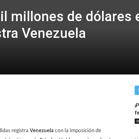
l millones de dólares 
stra Venezuela
¡
tir
f
D
didas registra
Venezuela
con la imposición de