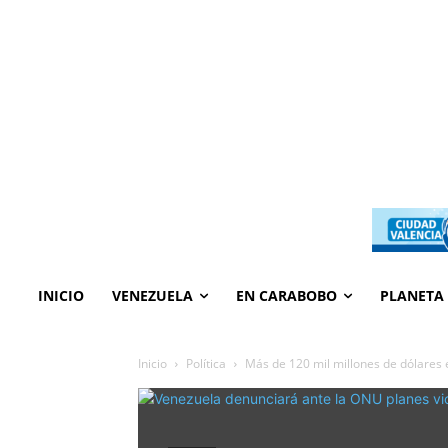
INICIO
VENEZUELA
EN CARABOBO
PLANETA
Inicio
Política
Más de 120 mil millones de dólares 