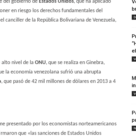
te del gobierno de
Estados Unidos
, que ha aplicado
V
b
oner en riesgo los derechos fundamentales del
D
l canciller de la República Bolivariana de Venezuela,
P
“
e
V
alto nivel de la
ONU
, que se realiza en Ginebra,
que la economía venezolana sufrió una abrupta
M
o
, que pasó de 42 mil millones de dólares en 2013 a 4
i
V
P
p
rme presentado por los economistas norteamericanos
N
firmaron que «las sanciones de Estados Unidos