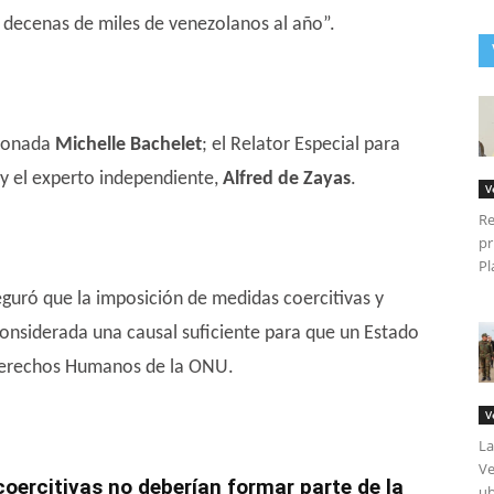
 decenas de miles de venezolanos al año”.
sionada
Michelle Bachelet
; el Relator Especial para
y el experto independiente,
Alfred de Zayas
.
V
Re
pr
Pl
seguró que la imposición de medidas coercitivas y
considerada una causal suficiente para que un Estado
Derechos Humanos de la ONU.
V
La
Ve
ercitivas no deberían formar parte de la
ub