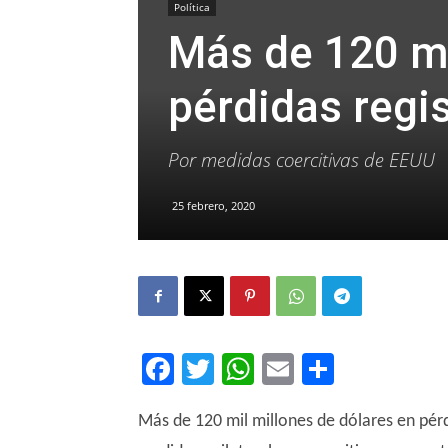
Política
Más de 120 mi
pérdidas regi
Por medidas coercitivas de EEUU
25 febrero, 2020
Facebook
Twitter
WhatsApp
Email
Compar
Más de 120 mil millones de dólares en pér