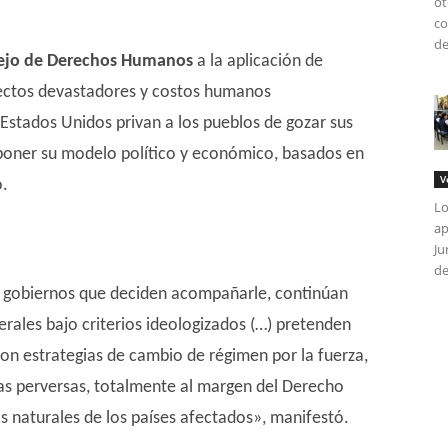
ot
co
de
ejo de Derechos Humanos
a la aplicación de
fectos devastadores y costos humanos
stados Unidos privan a los pueblos de gozar sus
oner su modelo político y económico, basados en
V
o.
Lo
ap
Ju
de
os gobiernos que deciden acompañarle, continúan
rales bajo criterios ideologizados (…) pretenden
n estrategias de cambio de régimen por la fuerza,
as perversas, totalmente al margen del Derecho
os naturales de los países afectados», manifestó.