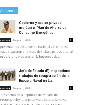
Venezuela
Gobierno y sector privado
evalúan el Plan de Ahorro de
Consumo Energético
6 agosto, 2026
enezuela
0
presentantes del Gobierno nacional y la empresa
ivada instalaron una mesa de trabajo para aportar al
an de Ahorro Nacional, en la búsqueda de...
Jefa de Estado (E) inspecciona
trabajos de recuperación de la
Escuela Naval en La...
6 agosto, 2026
enezuela
0
 presidenta de la República Bolivariana de
nezuela, Delcy Rodríguez, visitó la Escuela Naval,
icada en Catia la Mar, estado La Guaira, para