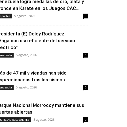
enezuela logra medallas de oro, plata y
ronce en Karate en los Juegos CAC...
5 agosto, 2026
eportes
0
residenta (E) Delcy Rodríguez:
Hagamos uso eficiente del servicio
léctrico”
5 agosto, 2026
enezuela
0
ás de 47 mil viviendas han sido
nspeccionadas tras los sismos
5 agosto, 2026
enezuela
0
arque Nacional Morrocoy mantiene sus
uertas abiertas
5 agosto, 2026
OTICIAS RELEVANTES
0