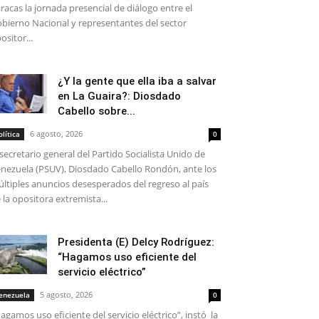
racas la jornada presencial de diálogo entre el
bierno Nacional y representantes del sector
ositor...
¿Y la gente que ella iba a salvar
en La Guaira?: Diosdado
Cabello sobre...
6 agosto, 2026
olítica
0
 secretario general del Partido Socialista Unido de
nezuela (PSUV), Diosdado Cabello Rondón, ante los
ltiples anuncios desesperados del regreso al país
 la opositora extremista...
Presidenta (E) Delcy Rodríguez:
“Hagamos uso eficiente del
servicio eléctrico”
5 agosto, 2026
enezuela
0
agamos uso eficiente del servicio eléctrico”, instó la