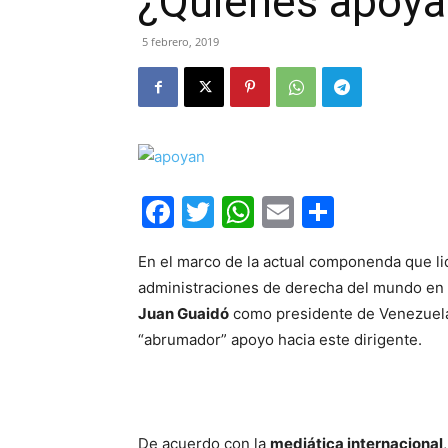
¿Quienes apoya
5 febrero, 2019
Facebook
Twitter
WhatsApp
Email
Compar
En el marco de la actual componenda que li
administraciones de derecha del mundo en r
Juan Guaidó
como presidente de Venezuela,
“abrumador” apoyo hacia este dirigente.
De acuerdo con la
mediática internacional