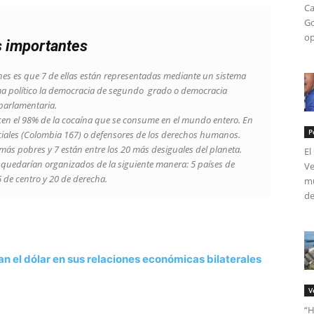
Ca
Go
op
s importantes
nes es que 7 de ellas están representadas mediante un sistema
ma político la democracia de segundo grado o democracia
parlamentaria.
cen el 98% de la cocaína que se consume en el mundo entero. En
P
ociales (Colombia 167) o defensores de los derechos humanos.
s más pobres y 7 están entre los 20 más desiguales del planeta.
El
4 quedarían organizados de la siguiente manera: 5 países de
Ve
6 de centro y 20 de derecha.
mú
de
n el dólar en sus relaciones económicas bilaterales
V
“H