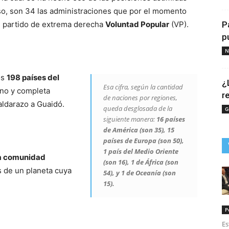
so, son 34 las administraciones que por el momento
el partido de extrema derecha
Voluntad Popular
(VP).
P
p
N
os
198 países del
¿
Esa cifra, según la cantidad
no y completa
r
de naciones por regiones,
aldarazo a Guaidó.
queda desglosada de la
G
siguiente manera:
16 países
de América (son 35), 15
países de Europa (son 50),
1 país del Medio Oriente
la comunidad
(son 16), 1 de África (son
s de un planeta cuya
54), y 1 de Oceanía (son
15).
P
Es