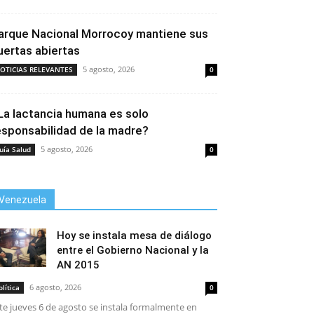
arque Nacional Morrocoy mantiene sus
uertas abiertas
5 agosto, 2026
OTICIAS RELEVANTES
0
La lactancia humana es solo
esponsabilidad de la madre?
5 agosto, 2026
uía Salud
0
Venezuela
Hoy se instala mesa de diálogo
entre el Gobierno Nacional y la
AN 2015
6 agosto, 2026
olítica
0
te jueves 6 de agosto se instala formalmente en