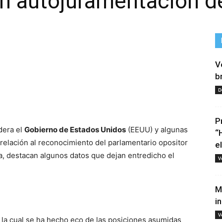
n autojuramentación d
V
b
D
tir
P
dera el
Gobierno de Estados Unidos
(EEUU) y algunas
“
elación al reconocimiento del parlamentario opositor
e
 destacan algunos datos que dejan entredicho el
V
M
i
V
, la cual se ha hecho eco de las posiciones asumidas