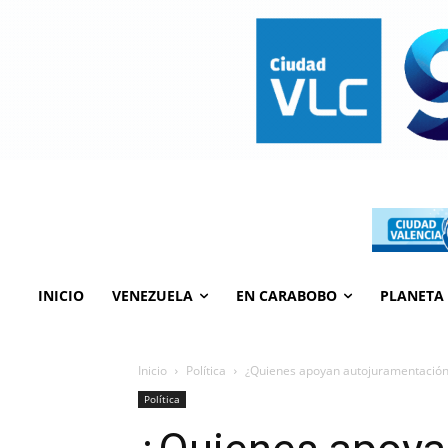
INICIO
VENEZUELA
EN CARABOBO
PLANETA
Inicio
Política
¿Quienes apoyan autojuramentación
Política