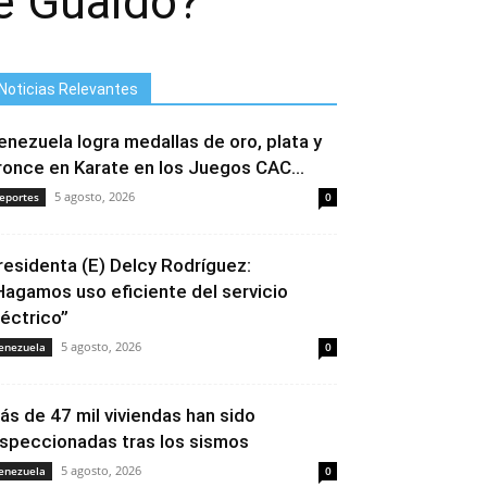
e Guaidó?
Noticias Relevantes
enezuela logra medallas de oro, plata y
ronce en Karate en los Juegos CAC...
5 agosto, 2026
eportes
0
residenta (E) Delcy Rodríguez:
Hagamos uso eficiente del servicio
léctrico”
5 agosto, 2026
enezuela
0
ás de 47 mil viviendas han sido
nspeccionadas tras los sismos
5 agosto, 2026
enezuela
0