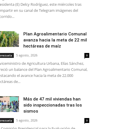
esidenta (E) Delcy Rodríguez, este miércoles tras
mpartir en su canal de Telegram imágenes del
corrido...
Plan Agroalimentario Comunal
avanza hacia la meta de 22 mil
hectáreas de maíz
5 agosto, 2026
enezuela
0
 viceministro de Agricultura Urbana, Elías Sánchez,
reció un balance del Plan Agroalimentario Comunal,
stacando el avance hacia la meta de 22.000
ctáreas de...
Más de 47 mil viviendas han
sido inspeccionadas tras los
sismos
5 agosto, 2026
enezuela
0
 Comisión Presidencial para la Evaluación de