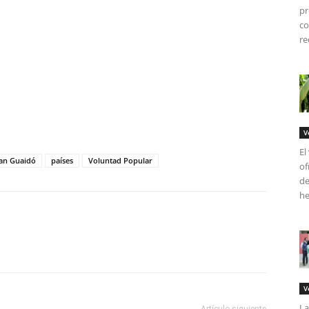
pr
co
re
tir
V
El
an Guaidó
países
Voluntad Popular
of
de
he
V
La