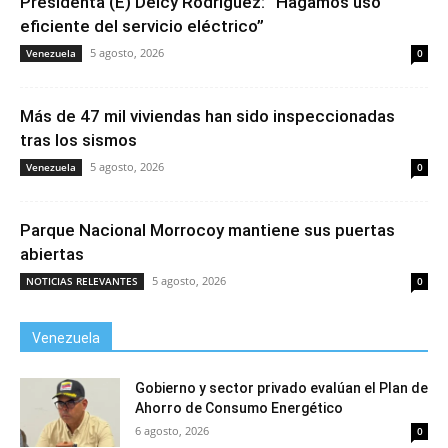
Presidenta (E) Delcy Rodríguez: “Hagamos uso
eficiente del servicio eléctrico”
5 agosto, 2026
Venezuela
0
Más de 47 mil viviendas han sido inspeccionadas
tras los sismos
5 agosto, 2026
Venezuela
0
Parque Nacional Morrocoy mantiene sus puertas
abiertas
5 agosto, 2026
NOTICIAS RELEVANTES
0
Venezuela
Gobierno y sector privado evalúan el Plan de
Ahorro de Consumo Energético
6 agosto, 2026
0