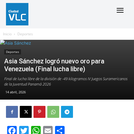
Inicio
Deportes
Deportes
Asia Sánchez logró nuevo oro para
Venezuela (Final lucha libre)
Final de lucha libre de la división de -49 kilogramos IV Juegos Suramericanos
de la Juventud Panamá 2026
14 abril, 2026
Facebook
Twitter
WhatsApp
Email
Compartir