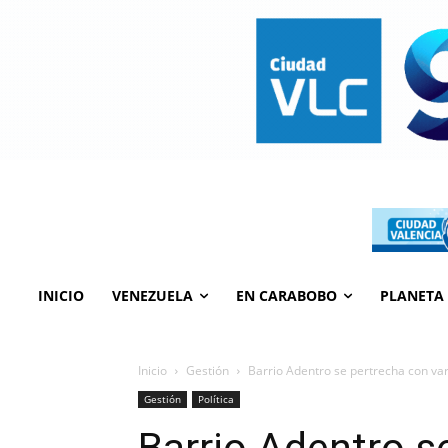
INICIO
VENEZUELA
EN CARABOBO
PLANETA
Inicio
Gestión
Barrio Adentro se pertrecha con var
Gestión
Política