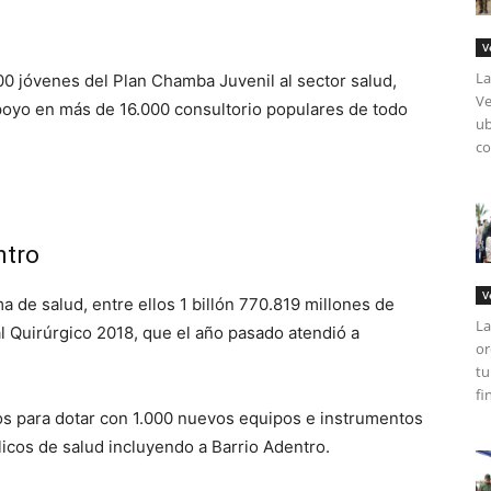
V
La
00 jóvenes del Plan Chamba Juvenil al sector salud,
Ve
apoyo en más de 16.000 consultorio populares de todo
ub
co
ntro
V
a de salud, entre ellos 1 billón 770.819 millones de
La
al Quirúrgico 2018, que el año pasado atendió a
or
tu
fi
sos para dotar con 1.000 nuevos equipos e instrumentos
licos de salud incluyendo a Barrio Adentro.