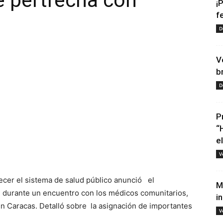
e pertrecha con
¡
f
D
V
b
D
P
tir
“
e
V
ecer el sistema de salud público anunció el
M
, durante un encuentro con los médicos comunitarios,
i
 en Caracas. Detalló sobre la asignación de importantes
V