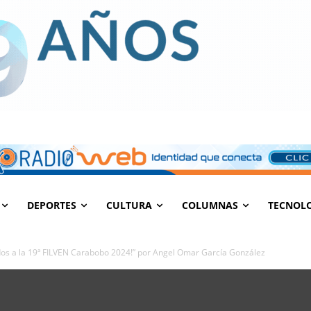
DEPORTES
CULTURA
COLUMNAS
TECNOL
dos a la 19ª FILVEN Carabobo 2024!” por Angel Omar García González