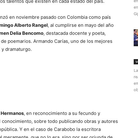
en
os talentos que existen en cada estado del país.
en
Gi
menzó en noviembre pasado con Colombia como país
mingo Alberto Rangel
, al cumplirse en mayo del año
men Delia Bencomo
, destacada docente y poeta,
a de poemarios. Armando Carías, uno de los mejores
or y dramaturgo.
V
La
re
em
ob
l Hermanos
, en reconocimiento a su fecundo y
 conocimiento, sobre todo publicando obras y autores
pública. Y en el caso de Carabobo la escritora
l meramente, que no lo era, sino por ser oriunda de