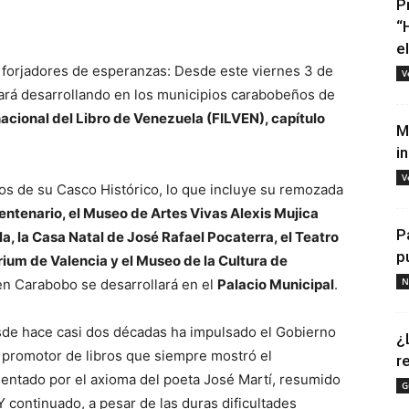
P
“
e
 forjadores de esperanzas: Desde este viernes 3 de
V
ará desarrollando en los municipios carabobeños de
nacional del Libro de Venezuela (FILVEN), capítulo
M
i
V
ios de su Casco Histórico, lo que incluye su remozada
entenario, el Museo de Artes Vivas Alexis Mujica
P
, la Casa Natal de José Rafael Pocaterra, el Teatro
p
rium de Valencia y el Museo de la Cultura de
N
ven Carabobo se desarrollará en el
Palacio Municipal
.
 desde hace casi dos décadas ha impulsado el Gobierno
¿
y promotor de libros que siempre mostró el
r
ntado por el axioma del poeta José Martí, resumido
G
 Y continuado, a pesar de las duras dificultades