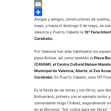
WhatsApp
Email
Amigas y amigos, constructores de sueños,
Compartir
mayo, y hasta el domingo 5 de mayo, se est
Valencia y Puerto Cabello la
19ª Feria Inter
Carabobo.
Por Valencia han sido habilitados los espac
plaza Bolívar, así como también la
Plaza Bic
(CAVAM), el Centro Cultural Nelson Mandela
Municipal de Valencia, Aliarte, el Zoo Acua
Carabobo
. En Puerto Cabello, esta 19ª Fil
Es la fiesta de las letras y los libros, que
Bolivariano, primero con el ejemplo lector 
comandante Hugo Chávez, seguramente orie
en el aforismo: “Ser cultos para ser libres”.