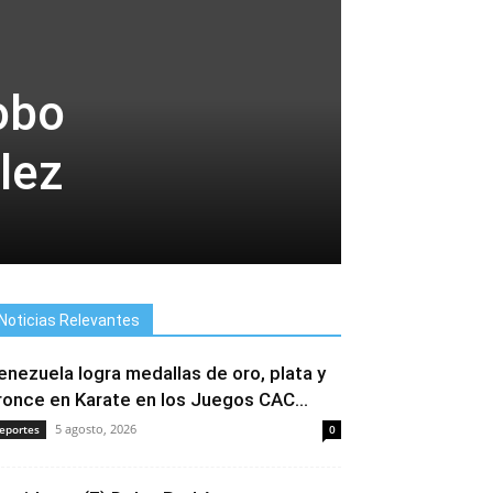
obo
lez
Noticias Relevantes
enezuela logra medallas de oro, plata y
ronce en Karate en los Juegos CAC...
5 agosto, 2026
eportes
0