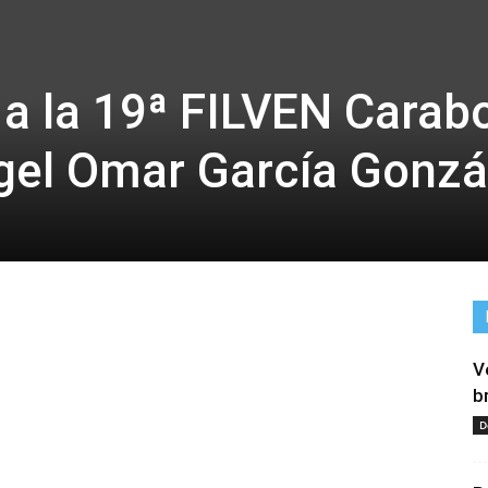
 a la 19ª FILVEN Carab
gel Omar García Gonzá
V
b
D