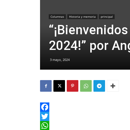
Columnas
Historia y memoria
principal
“¡Bienvenidos
2024!” por An
3 mayo, 2024
Facebook
Twitter