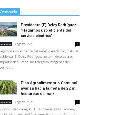
Venezuela
Presidenta (E) Delcy Rodríguez:
“Hagamos uso eficiente del
servicio eléctrico”
5 agosto, 2026
enezuela
0
agamos uso eficiente del servicio eléctrico”, instó la
esidenta (E) Delcy Rodríguez, este miércoles tras
mpartir en su canal de Telegram imágenes del
corrido...
Plan Agroalimentario Comunal
avanza hacia la meta de 22 mil
hectáreas de maíz
5 agosto, 2026
enezuela
0
 viceministro de Agricultura Urbana, Elías Sánchez,
reció un balance del Plan Agroalimentario Comunal,