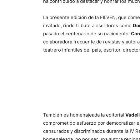
ha contribuido a destacar y honrar los much
La presente edición de la FILVEN, que co
invitado, rinde tributo a escritores como
Do
pasado el centenario de su nacimiento.
Car
colaboradora frecuente de revistas y autor
teatrero infantiles del país, escritor, direct
También es homenajeada la editorial
Vadel
comprometido esfuerzo por democratizar el
censurados y discriminados durante la IV Re
homenajeada, no por ser una autora regiona