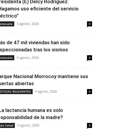
residenta (E) Delcy Rodríguez:
Hagamos uso eficiente del servicio
léctrico”
5 agosto, 2026
enezuela
0
ás de 47 mil viviendas han sido
nspeccionadas tras los sismos
5 agosto, 2026
enezuela
0
arque Nacional Morrocoy mantiene sus
uertas abiertas
5 agosto, 2026
OTICIAS RELEVANTES
0
La lactancia humana es solo
esponsabilidad de la madre?
5 agosto, 2026
uía Salud
0