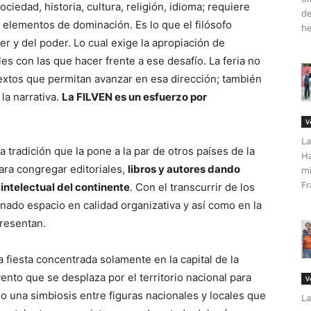
ciedad, historia, cultura, religión, idioma; requiere
de
 elementos de dominación. Es lo que el filósofo
he
r y del poder. Lo cual exige la apropiación de
es con las que hacer frente a ese desafío. La feria no
extos que permitan avanzar en esa dirección; también
 la narrativa.
La FILVEN es un esfuerzo por
V
La
tradición que la pone a la par de otros países de la
Ha
ra congregar editoriales,
libros y autores dando
mi
Fr
 intelectual del continente
. Con el transcurrir de los
anado espacio en calidad organizativa y así como en la
presentan.
 fiesta concentrada solamente en la capital de la
nto que se desplaza por el territorio nacional para
V
o una simbiosis entre figuras nacionales y locales que
La