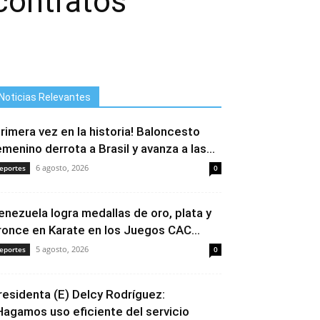
contratos
Noticias Relevantes
Primera vez en la historia! Baloncesto
emenino derrota a Brasil y avanza a las...
6 agosto, 2026
eportes
0
enezuela logra medallas de oro, plata y
ronce en Karate en los Juegos CAC...
5 agosto, 2026
eportes
0
residenta (E) Delcy Rodríguez:
Hagamos uso eficiente del servicio