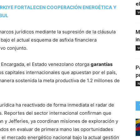
e
RKIYE FORTALECEN COOPERACIÓN ENERGÉTICA Y
V
BUL
arcos jurídicos mediante la supresión de la cláusula
M
i
 bajo el actual esquema de asfixia financiera
ivo conjunto.
V
ta Encargada, el Estado venezolano otorga
garantías
P
os capitales internacionales que apuestan por el país,
p
manera sostenida la meta productiva de 1.2 millones de
N
jurídica ha reactivado de forma inmediata el radar de
es. Reportes del sector internacional confirman que
n y Jefferies, ya coordinan misiones de exploración y
sados en evaluar de primera mano las oportunidades
 el mercado energético nacional bajo la actual gestión