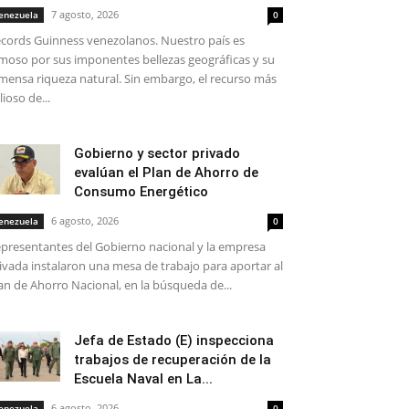
7 agosto, 2026
enezuela
0
cords Guinness venezolanos. Nuestro país es
moso por sus imponentes bellezas geográficas y su
mensa riqueza natural. Sin embargo, el recurso más
lioso de...
Gobierno y sector privado
evalúan el Plan de Ahorro de
Consumo Energético
6 agosto, 2026
enezuela
0
presentantes del Gobierno nacional y la empresa
ivada instalaron una mesa de trabajo para aportar al
an de Ahorro Nacional, en la búsqueda de...
Jefa de Estado (E) inspecciona
trabajos de recuperación de la
Escuela Naval en La...
6 agosto, 2026
enezuela
0