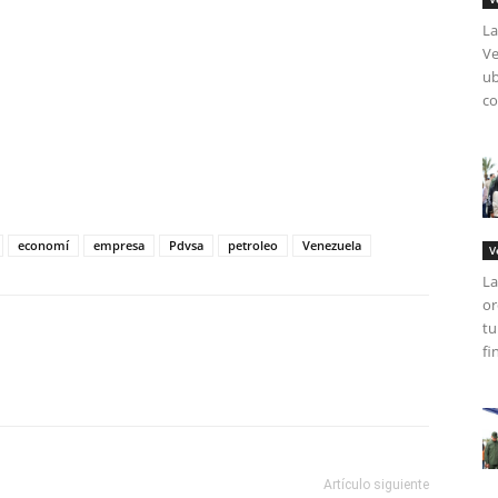
La
Ve
ub
co
tir
economí
empresa
Pdvsa
petroleo
Venezuela
V
La
or
tu
fi
Artículo siguiente