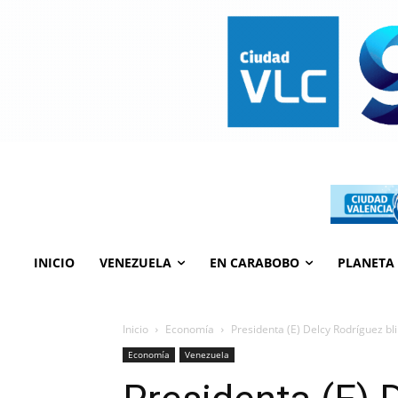
INICIO
VENEZUELA
EN CARABOBO
PLANETA
Inicio
Economía
Presidenta (E) Delcy Rodríguez bl
Economía
Venezuela