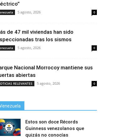
léctrico”
5 agosto, 2026
enezuela
0
ás de 47 mil viviendas han sido
nspeccionadas tras los sismos
5 agosto, 2026
enezuela
0
arque Nacional Morrocoy mantiene sus
uertas abiertas
5 agosto, 2026
OTICIAS RELEVANTES
0
Venezuela
Estos son doce Récords
Guinness venezolanos que
quizás no conocías