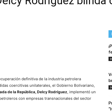
Delcy Rodríguez blinda 
¡
f
D
tir
V
cuperación definitiva de la industria petrolera
b
didas coercitivas unilaterales, el Gobierno Bolivariano,
D
ada de la República, Delcy Rodríguez
, implementó un
 petroleros con empresas transnacionales del sector
P
“