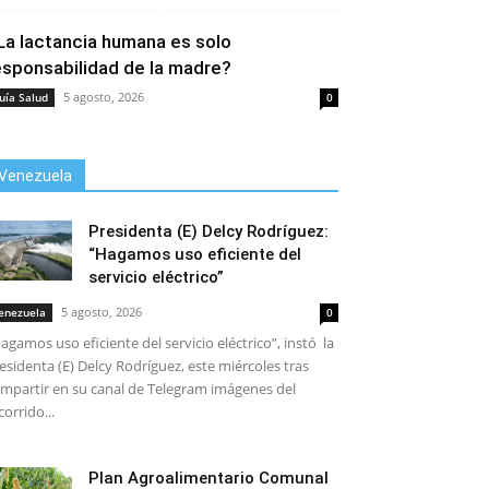
La lactancia humana es solo
esponsabilidad de la madre?
5 agosto, 2026
uía Salud
0
Venezuela
Presidenta (E) Delcy Rodríguez:
“Hagamos uso eficiente del
servicio eléctrico”
5 agosto, 2026
enezuela
0
agamos uso eficiente del servicio eléctrico”, instó la
esidenta (E) Delcy Rodríguez, este miércoles tras
mpartir en su canal de Telegram imágenes del
corrido...
Plan Agroalimentario Comunal