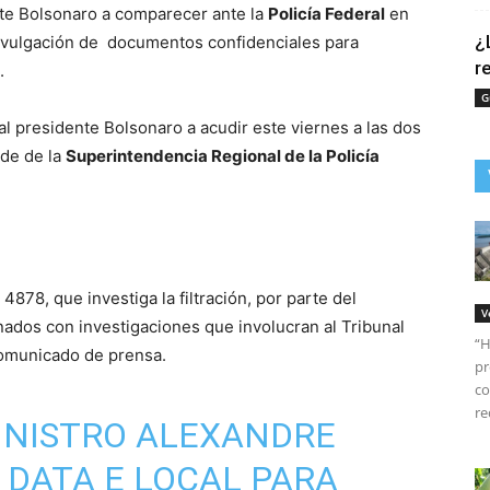
ente Bolsonaro a comparecer ante la
Policía Federal
en
¿
divulgación de documentos confidenciales para
r
.
G
al presidente Bolsonaro a acudir este viernes a las dos
ede de la
Superintendencia Regional de la Policía
) 4878, que investiga la filtración, por parte del
V
nados con investigaciones que involucran al Tribunal
“H
omunicado de prensa.
pr
co
re
INISTRO ALEXANDRE
 DATA E LOCAL PARA