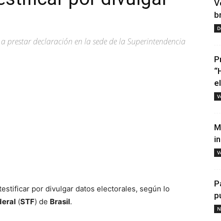
V
b
D
 a prestar declaración en la sede de la Superintendencia
P
“
e
V
M
i
V
tir
P
 testificar por divulgar datos electorales, según lo
p
deral
(
STF
) de
Brasil
.
N