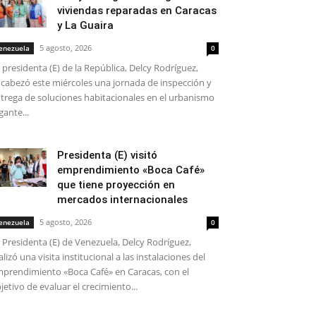
viviendas reparadas en Caracas
y La Guaira
5 agosto, 2026
enezuela
0
 presidenta (E) de la República, Delcy Rodríguez,
cabezó este miércoles una jornada de inspección y
trega de soluciones habitacionales en el urbanismo
gante...
Presidenta (E) visitó
emprendimiento «Boca Café»
que tiene proyección en
mercados internacionales
5 agosto, 2026
enezuela
0
 Presidenta (E) de Venezuela, Delcy Rodríguez,
alizó una visita institucional a las instalaciones del
prendimiento «Boca Café» en Caracas, con el
jetivo de evaluar el crecimiento...