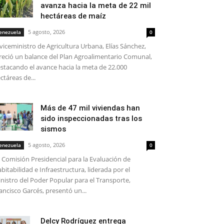
avanza hacia la meta de 22 mil
hectáreas de maíz
5 agosto, 2026
enezuela
0
 viceministro de Agricultura Urbana, Elías Sánchez,
reció un balance del Plan Agroalimentario Comunal,
stacando el avance hacia la meta de 22.000
ctáreas de...
Más de 47 mil viviendas han
sido inspeccionadas tras los
sismos
5 agosto, 2026
enezuela
0
 Comisión Presidencial para la Evaluación de
bitabilidad e Infraestructura, liderada por el
nistro del Poder Popular para el Transporte,
ancisco Garcés, presentó un...
Delcy Rodríguez entrega