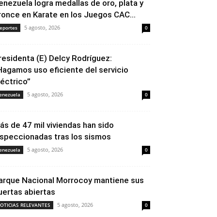
enezuela logra medallas de oro, plata y
ronce en Karate en los Juegos CAC...
5 agosto, 2026
eportes
0
residenta (E) Delcy Rodríguez:
Hagamos uso eficiente del servicio
léctrico”
5 agosto, 2026
enezuela
0
ás de 47 mil viviendas han sido
nspeccionadas tras los sismos
5 agosto, 2026
enezuela
0
arque Nacional Morrocoy mantiene sus
uertas abiertas
5 agosto, 2026
OTICIAS RELEVANTES
0