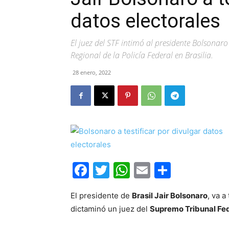
datos electorales
El juez del STF intimó al presidente Bolsonaro
Regional de la Policía Federal en Brasilia.
28 enero, 2022
Facebook
Twitter
WhatsApp
Email
Compar
El presidente de
Brasil Jair Bolsonaro
, va a
dictaminó un juez del
Supremo Tribunal Fe