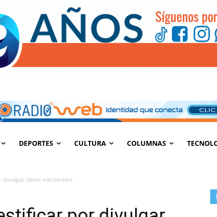
DEPORTES
CULTURA
COLUMNAS
TECNOL
or divulgar datos electorales
stificar por divulgar