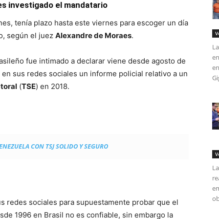
es investigado el mandatario
nes, tenía plazo hasta este viernes para escoger un día
V
zo, según el juez
Alexandre de Moraes
.
La
en
rasileño fue intimado a declarar viene desde agosto de
en
 en sus redes sociales un informe policial relativo a un
Gi
toral
(
TSE
) en 2018.
ENEZUELA CON TSJ SOLIDO Y SEGURO
V
La
re
em
ob
us redes sociales para supuestamente probar que el
esde 1996 en Brasil no es confiable, sin embargo la