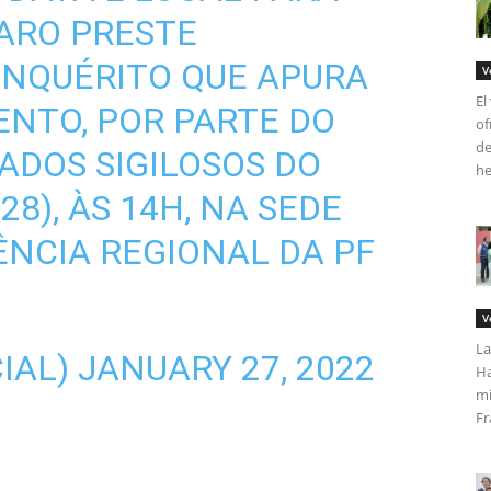
ARO PRESTE
INQUÉRITO QUE APURA
V
El
NTO, POR PARTE DO
of
de
DADOS SIGILOSOS DO
he
28), ÀS 14H, NA SEDE
NCIA REGIONAL DA PF
V
La
CIAL)
JANUARY 27, 2022
Ha
mi
Fr