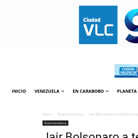
INICIO
VENEZUELA
EN CARABOBO
PLANETA
Inicio
Nuestramérica
Jair Bolsonaro a testificar p
Nuestramérica
Jair Bolsonaro a te