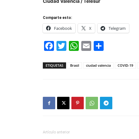
Ciudad Valencia / Telesur
Comparte esto:
Facebook
X
Telegram
Facebook
Twitter
WhatsApp
Email
Compar
ETIQUETAS
Brasil
ciudad valencia
COVID-19
Artículo anterior