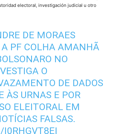
oridad electoral, investigación judicial u otro
NDRE DE MORAES
 A PF COLHA AMANHÃ
BOLSONARO NO
NVESTIGA O
 VAZAMENTO DE DADOS
E ÀS URNAS E POR
SO ELEITORAL EM
OTÍCIAS FALSAS.
/I0RHGVT8EI