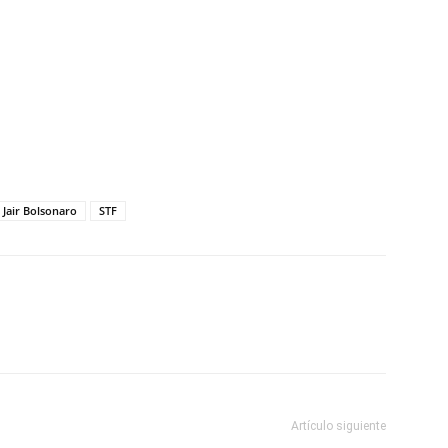
tir
Jair Bolsonaro
STF
Artículo siguiente