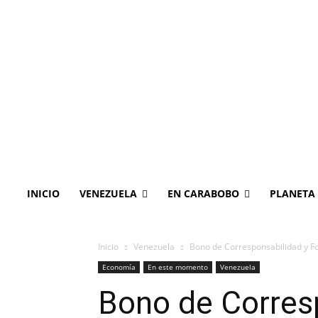
INICIO
VENEZUELA
EN CARABOBO
PLANETA
Inicio
Venezuela
Bono de Corresponsabilidad y F
Economía
En este momento
Venezuela
Bono de Corres