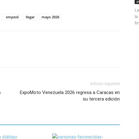
p
La
la
empezó
llegar
mayo 2026
fi
Artículo siguiente
a
ExpoMoto Venezuela 2026 regresa a Caracas en
su tercera edición