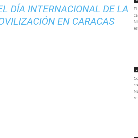
V
L DÍA INTERNACIONAL DE LA
El
ca
OVILIZACIÓN EN CARACAS
Ni
es
V
Co
co
Na
re
tir