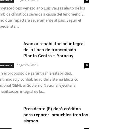
enezuela
0
 meteorólogo venezolano Luis Vargas alertó de los
mbios climáticos severos a causa del fenómeno El
ño que impactará severamente al país. Según el
pecialista,...
Avanza rehabilitación integral
de la línea de transmisión
Planta Centro – Yaracuy
7 agosto, 2026
enezuela
0
n el propósito de garantizar la estabilidad,
ntinuidad y confiabilidad del Sistema Eléctrico
cional (SEN), el Gobierno Nacional ejecuta la
habilitación integral de la...
Presidenta (E) dará créditos
para reparar inmuebles tras los
sismos