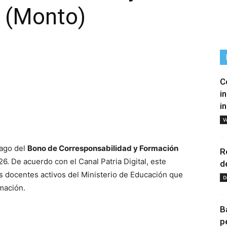
r (Monto)
C
i
i
tir
V
pago del
Bono de Corresponsabilidad y Formación
R
. De acuerdo con el Canal Patria Digital, este
d
os docentes activos del Ministerio de Educación que
D
mación.
B
p