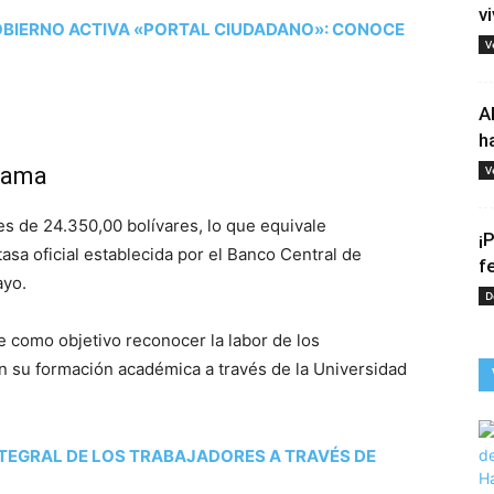
vi
GOBIERNO ACTIVA «PORTAL CIUDADANO»: CONOCE
V
A
h
grama
V
es de 24.350,00 bolívares, lo que equivale
¡
sa oficial establecida por el Banco Central de
f
ayo.
D
e como objetivo reconocer la labor de los
n su formación académica a través de la Universidad
INTEGRAL DE LOS TRABAJADORES A TRAVÉS DE