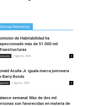
Noticias Relevantes
omisión de Habitabilidad ha
nspeccionado más de 51.000 mil
nfraestructuras
7 agosto, 2026
enezuela
0
onald Acuña Jr. iguala marca jonronera
e Barry Bonds
7 agosto, 2026
eportes
0
alance semanal: Más de dos mil
ersonas son favorecidas en materia de