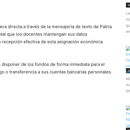
V
La
Ha
qu
era directa a través de la mensajería de texto de Patria
en
ental que los docentes mantengan sus datos
la recepción efectiva de esta asignación económica
disponer de los fondos de forma inmediata para el
V
o o transferencia a sus cuentas bancarias personales.
Má
ma
in