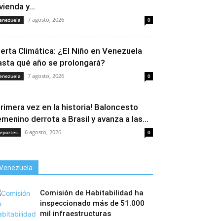
vienda y...
7 agosto, 2026
enezuela
0
lerta Climática: ¿El Niño en Venezuela
asta qué año se prolongará?
7 agosto, 2026
enezuela
0
Primera vez en la historia! Baloncesto
emenino derrota a Brasil y avanza a las...
6 agosto, 2026
eportes
0
Venezuela
Comisión de Habitabilidad ha
inspeccionado más de 51.000
mil infraestructuras