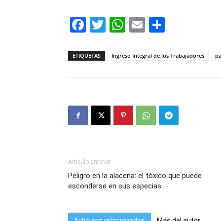
Facebook
Twitter
WhatsApp
Email
Compar
ETIQUETAS
Ingreso Integral de los Trabajadores
p
Artículo anterior
Peligro en la alacena: el tóxico que puede
esconderse en sus especias
Artículos relacionados
Más del autor