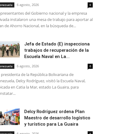
6 agosto, 2026
enezuela
0
presentantes del Gobierno nacional y la empresa
ivada instalaron una mesa de trabajo para aportar al
an de Ahorro Nacional, en la búsqueda de...
Jefa de Estado (E) inspecciona
trabajos de recuperación de la
Escuela Naval en La...
6 agosto, 2026
enezuela
0
 presidenta de la República Bolivariana de
nezuela, Delcy Rodríguez, visitó la Escuela Naval,
icada en Catia la Mar, estado La Guaira, para
nstatar...
Delcy Rodríguez ordena Plan
Maestro de desarrollo logístico
y turístico para La Guaira
6 agosto, 2026
enezuela
0