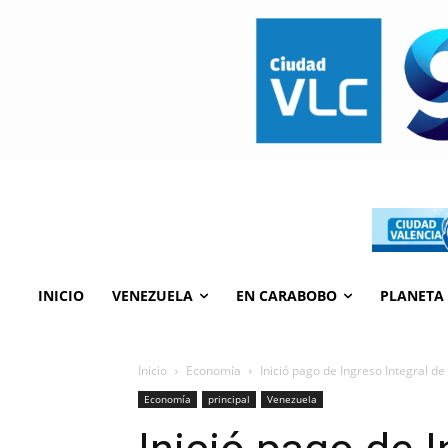
INICIO
VENEZUELA
EN CARABOBO
PLANETA
Inicio
Economía
Inició pago de Ingreso Integral de
Economía
principal
Venezuela