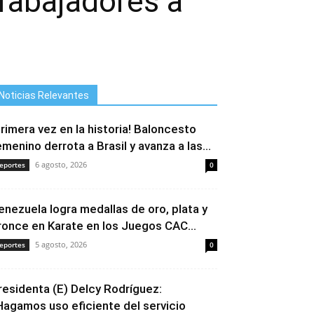
Trabajadores a
Noticias Relevantes
Primera vez en la historia! Baloncesto
emenino derrota a Brasil y avanza a las...
6 agosto, 2026
eportes
0
enezuela logra medallas de oro, plata y
ronce en Karate en los Juegos CAC...
5 agosto, 2026
eportes
0
residenta (E) Delcy Rodríguez:
Hagamos uso eficiente del servicio