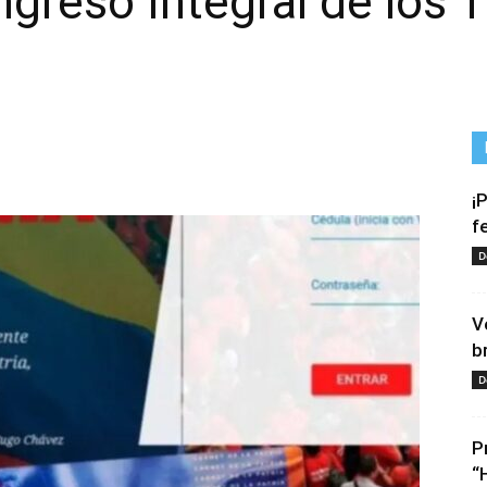
ngreso Integral de los 
¡
f
D
V
b
D
P
“