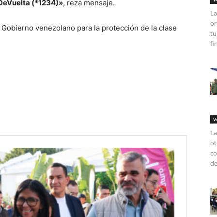
DeVuelta (*1234)»
, reza mensaje.
La
or
el Gobierno venezolano para la protección de la clase
tu
fi
V
La
ot
co
de