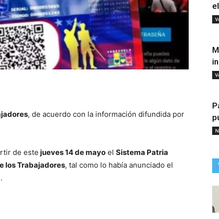
e
V
M
i
V
tir
P
ajadores
, de acuerdo con la información difundida por
p
N
rtir de este
jueves 14 de mayo
el
Sistema Patria
de los Trabajadores
, tal como lo había anunciado el
.