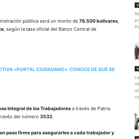
V
Re
pr
nistración pública será un monto de
76.500 bolívares
,
Pl
te
, según la tasa oficial del Banco Central de
ACTIVA «PORTAL CIUDADANO»: CONOCE DE QUÉ SE
V
La
Ve
ub
co
so Integral de los Trabajadores
a través de Patria
 través del número
3532
.
n paso firme para asegurarles a cada trabajador y
V