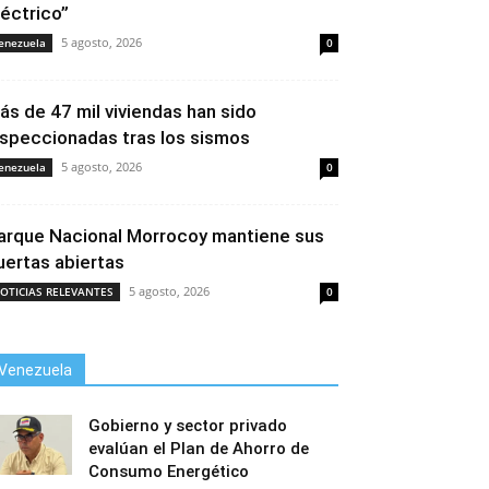
léctrico”
5 agosto, 2026
enezuela
0
ás de 47 mil viviendas han sido
nspeccionadas tras los sismos
5 agosto, 2026
enezuela
0
arque Nacional Morrocoy mantiene sus
uertas abiertas
5 agosto, 2026
OTICIAS RELEVANTES
0
Venezuela
Gobierno y sector privado
evalúan el Plan de Ahorro de
Consumo Energético