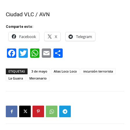
Ciudad VLC / AVN
Comparte esto:
Facebook
X
Telegram
Facebook
Twitter
WhatsApp
Email
Compartir
ETIQUETAS
3 de mayo
Alias Loco Loco
incursión terrorista
La Guaira
Mercenario