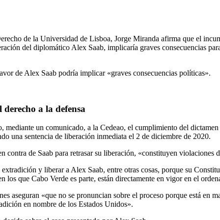
 Derecho de la Universidad de Lisboa, Jorge Miranda afirma que el incu
eración del diplomático Alex Saab, implicaría graves consecuencias p
 favor de Alex Saab podría implicar «graves consecuencias políticas».
 derecho a la defensa
, mediante un comunicado, a la Cedeao, el cumplimiento del dictamen de
lando una sentencia de liberación inmediata el 2 de diciembre de 2020.
contra de Saab para retrasar su liberación, «constituyen violaciones del
 extradición y liberar a Alex Saab, entre otras cosas, porque su Consti
os que Cabo Verde es parte, están directamente en vigor en el ordena
nes aseguran «que no se pronuncian sobre el proceso porque está en mano
tradición en nombre de los Estados Unidos».