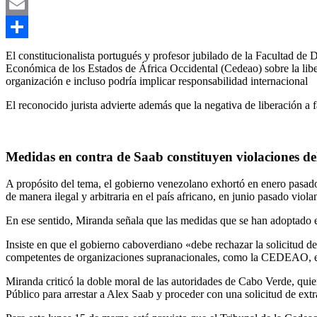
WhatsApp
Email
Compartir
El constitucionalista portugués y profesor jubilado de la Facultad de
Económica de los Estados de África Occidental (Cedeao) sobre la lib
organización e incluso podría implicar responsabilidad internacional
El reconocido jurista advierte además que la negativa de liberación a
Medidas en contra de Saab constituyen violaciones del
A propósito del tema, el gobierno venezolano exhortó en enero pasado
de manera ilegal y arbitraria en el país africano, en junio pasado vio
En ese sentido, Miranda señala que las medidas que se han adoptado en 
Insiste en que el gobierno caboverdiano «debe rechazar la solicitud de
competentes de organizaciones supranacionales, como la CEDEAO, en l
Miranda criticó la doble moral de las autoridades de Cabo Verde, quie
Público para arrestar a Alex Saab y proceder con una solicitud de ex