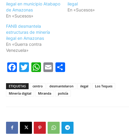
ilegal en municipio Atabapo
ilegal
de Amazonas
En «Sucesos»
En «Sucesos»
FANB desmantela
estructuras de minería
ilegal en Amazonas
En «Guerra contra
Venezuela»
Facebook
Twitter
WhatsApp
Email
Compartir
ETIQUETAS
centro
desmantelaron
ilegal
Los Teques
Minería digital
Miranda
policía