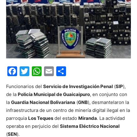
Facebook
Twitter
WhatsApp
Email
Compartir
Funcionarios del
Servicio de Investigación Penal
(
SIP
),
de la
Policía Municipal de Guaicaipuro
, en conjunto con
la
Guardia Nacional Bolivariana
(
GNB
), desmantelaron la
infraestructura de un centro de minería digital ilegal en la
parroquia
Los Teques
del estado
Miranda
. La actividad
operaba en perjuicio del
Sistema Eléctrico Nacional
(
SEN
).