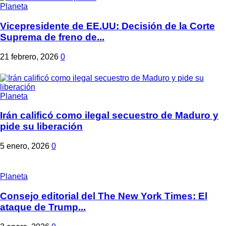
Planeta
Vicepresidente de EE.UU: Decisión de la Corte
Suprema de freno de...
21 febrero, 2026
0
Planeta
Irán calificó como ilegal secuestro de Maduro y
pide su liberación
5 enero, 2026
0
Planeta
Consejo editorial del The New York Times: El
ataque de Trump...