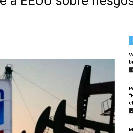
te a EEUU sobre riesgo
V
b
D
P
“
e
V
M