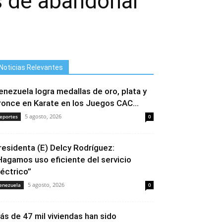
s de abandonar
Noticias Relevantes
enezuela logra medallas de oro, plata y
ronce en Karate en los Juegos CAC...
5 agosto, 2026
eportes
0
residenta (E) Delcy Rodríguez:
Hagamos uso eficiente del servicio
léctrico”
5 agosto, 2026
enezuela
0
ás de 47 mil viviendas han sido