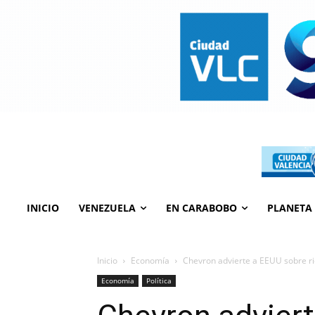
INICIO
VENEZUELA
EN CARABOBO
PLANETA
Inicio
Economía
Chevron advierte a EEUU sobre r
Economía
Política