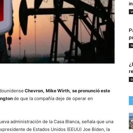
i
V
P
p
N
¿
r
tir
G
adounidense
Chevron,
Mike Wirth
,
se pronunció este
ington
de que la compañía deje de operar en
nueva administración de la Casa Blanca, señala que una
 expresidente de Estados Unidos (EEUU) Joe Biden, la