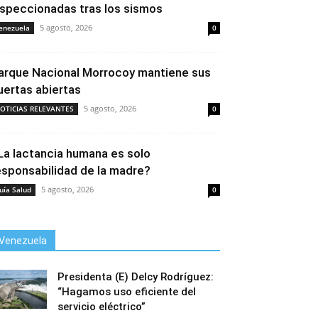
nspeccionadas tras los sismos
5 agosto, 2026
enezuela
0
arque Nacional Morrocoy mantiene sus
uertas abiertas
5 agosto, 2026
OTICIAS RELEVANTES
0
La lactancia humana es solo
esponsabilidad de la madre?
5 agosto, 2026
uía Salud
0
Venezuela
Presidenta (E) Delcy Rodríguez:
“Hagamos uso eficiente del
servicio eléctrico”