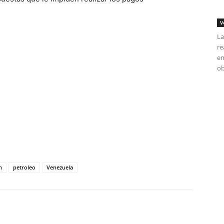
V
La
re
em
ob
tir
h
petroleo
Venezuela