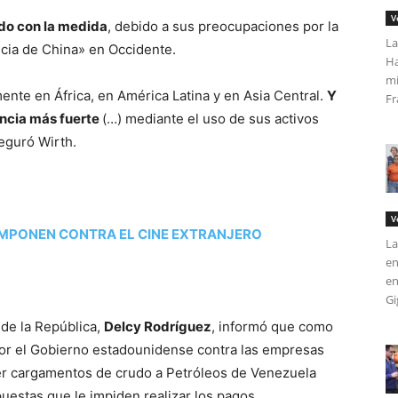
V
do con la medida
, debido a sus preocupaciones por la
La
ncia de China» en Occidente.
Ha
mi
te en África, en América Latina y en Asia Central.
Y
Fr
encia más fuerte
(…) mediante el uso de sus activos
eguró Wirth.
V
IMPONEN CONTRA EL CINE EXTRANJERO
La
en
en
Gi
 de la República,
Delcy Rodríguez
, informó que como
por el Gobierno estadounidense contra las empresas
ver cargamentos de crudo a Petróleos de Venezuela
puestas que le impiden realizar los pagos