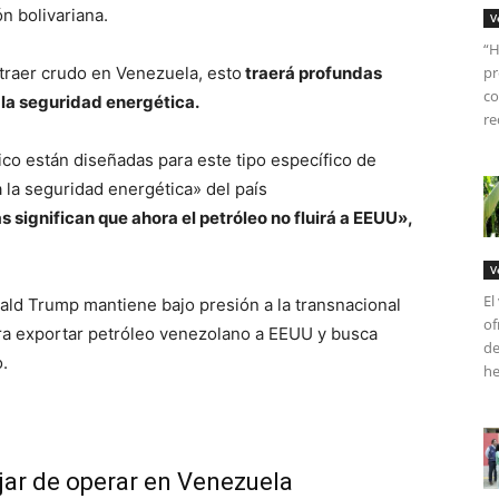
n bolivariana.
V
“H
xtraer crudo en Venezuela, esto
traerá profundas
pr
co
 la seguridad energética.
re
ico están diseñadas para este tipo específico de
 la seguridad energética» del país
 significan que ahora el petróleo no fluirá a EEUU»,
V
El
ald Trump mantiene bajo presión a la transnacional
of
ra exportar petróleo venezolano a EEUU y busca
de
.
he
ar de operar en Venezuela