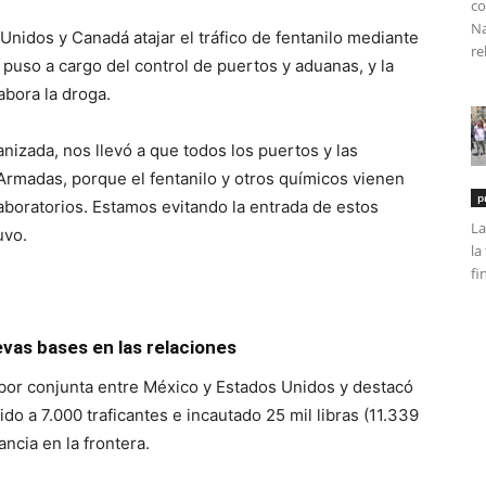
co
Na
nidos y Canadá atajar el tráfico de fentanilo mediante
re
 puso a cargo del control de puertos y aduanas, y la
abora la droga.
izada, nos llevó a que todos los puertos y las
Armadas, porque el fentanilo y otros químicos vienen
p
aboratorios. Estamos evitando la entrada de estos
La
uvo.
la
fi
vas bases en las relaciones
 labor conjunta entre México y Estados Unidos y destacó
o a 7.000 traficantes e incautado 25 mil libras (11.339
ncia en la frontera.