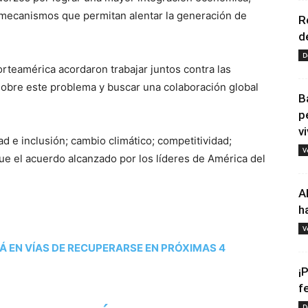
r mecanismos que permitan alentar la generación de
R
d
D
orteamérica acordaron trabajar juntos contra las
 sobre este problema y buscar una colaboración global
B
p
vi
d e inclusión; cambio climático; competitividad;
V
fue el acuerdo alcanzado por los líderes de América del
A
h
V
Á EN VÍAS DE RECUPERARSE EN PRÓXIMAS 4
¡
f
D