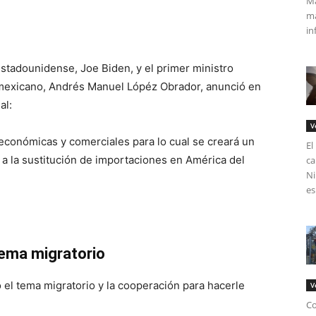
Má
ma
in
estadounidense, Joe Biden, y el primer ministro
 mexicano, Andrés Manuel Lópéz Obrador, anunció en
al:
V
económicas y comerciales para lo cual se creará un
El
 a la sustitución de importaciones en América del
ca
Ni
es
ema migratorio
o el tema migratorio y la cooperación para hacerle
V
Co