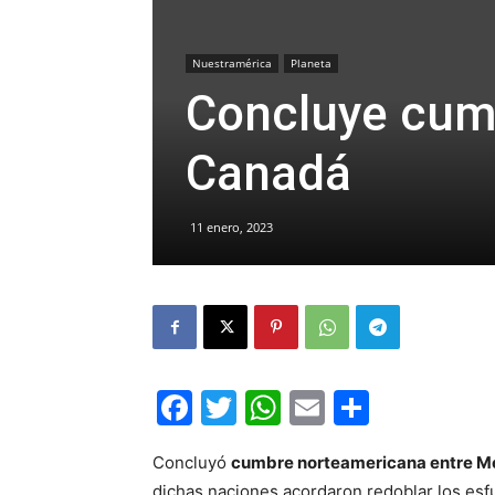
Nuestramérica
Planeta
Concluye cum
Canadá
11 enero, 2023
Facebook
Twitter
WhatsApp
Email
Compar
Concluyó
cumbre norteamericana entre Mé
dichas naciones acordaron redoblar los esf