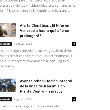
s de dos mil personas fueron favorecidas en
teria de vivienda y habitabilidad esta semana, así lo
formó la presidenta de la República Bolivariana...
Alerta Climática: ¿El Niño en
Venezuela hasta qué año se
prolongará?
7 agosto, 2026
enezuela
0
 meteorólogo venezolano Luis Vargas alertó de los
mbios climáticos severos a causa del fenómeno El
ño que impactará severamente al país. Según el
pecialista,...
Avanza rehabilitación integral
de la línea de transmisión
Planta Centro – Yaracuy
7 agosto, 2026
enezuela
0
n el propósito de garantizar la estabilidad,