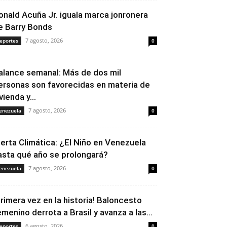
onald Acuña Jr. iguala marca jonronera
e Barry Bonds
7 agosto, 2026
eportes
0
alance semanal: Más de dos mil
ersonas son favorecidas en materia de
vienda y...
7 agosto, 2026
enezuela
0
lerta Climática: ¿El Niño en Venezuela
asta qué año se prolongará?
7 agosto, 2026
enezuela
0
Primera vez en la historia! Baloncesto
emenino derrota a Brasil y avanza a las...
6 agosto, 2026
eportes
0