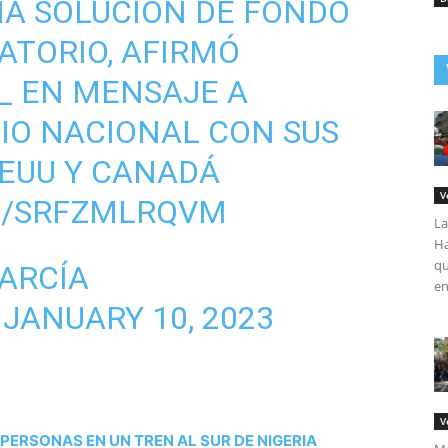
NA SOLUCIÓN DE FONDO
ATORIO, AFIRMÓ
_
EN MENSAJE A
IO NACIONAL CON SUS
EUU Y CANADÁ
V
M/SRFZMLRQVM
La
Ha
qu
GARCÍA
en
)
JANUARY 10, 2023
V
PERSONAS EN UN TREN AL SUR DE NIGERIA