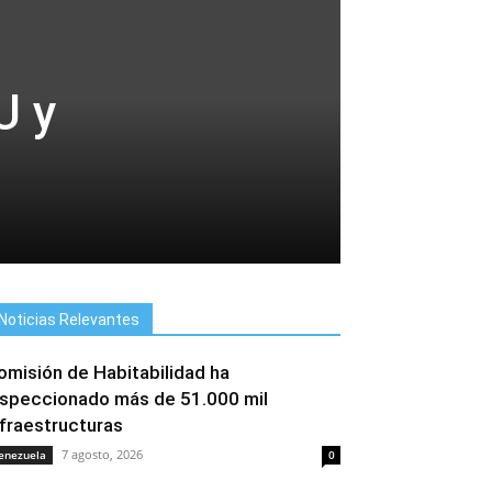
U y
Noticias Relevantes
omisión de Habitabilidad ha
nspeccionado más de 51.000 mil
nfraestructuras
7 agosto, 2026
enezuela
0