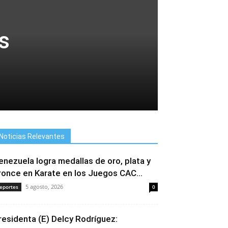
s
Noticias Relevantes
enezuela logra medallas de oro, plata y
ronce en Karate en los Juegos CAC...
5 agosto, 2026
eportes
0
residenta (E) Delcy Rodríguez: