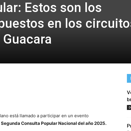
lar: Estos son los
puestos en los circuito
 Guacara
V
tir
b
D
lano está llamado a participar en un evento
a
Segunda Consulta Popular Nacional del año 2025.
P