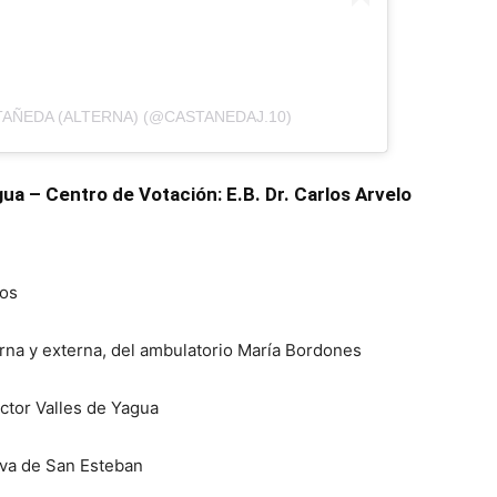
AÑEDA (ALTERNA) (@CASTANEDAJ.10)
ua – Centro de Votación: E.B. Dr. Carlos Arvelo
cos
erna y externa, del ambulatorio María Bordones
ctor Valles de Yagua
iva de San Esteban