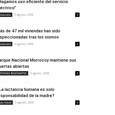
Hagamos uso eficiente del servicio
léctrico”
5 agosto, 2026
enezuela
0
ás de 47 mil viviendas han sido
nspeccionadas tras los sismos
5 agosto, 2026
enezuela
0
arque Nacional Morrocoy mantiene sus
uertas abiertas
5 agosto, 2026
OTICIAS RELEVANTES
0
La lactancia humana es solo
esponsabilidad de la madre?
5 agosto, 2026
uía Salud
0