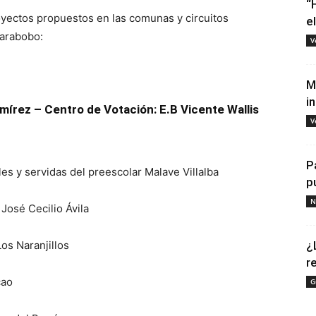
“
oyectos propuestos en las comunas y circuitos
e
Carabobo:
V
M
i
mírez – Centro de Votación: E.B Vicente Wallis
V
P
es y servidas del preescolar Malave Villalba
p
N
 José Cecilio Ávila
os Naranjillos
¿
r
cao
G