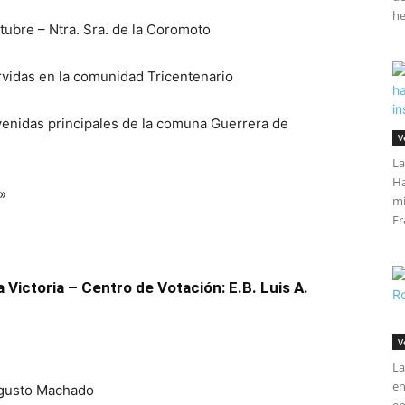
he
tubre – Ntra. Sra. de la Coromoto
rvidas en la comunidad Tricentenario
avenidas principales de la comuna Guerrera de
V
La
Ha
»
mi
Fr
Victoria – Centro de Votación: E.B. Luis A.
V
La
en
Augusto Machado