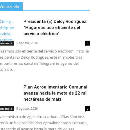
Venezuela
Presidenta (E) Delcy Rodríguez:
“Hagamos uso eficiente del
servicio eléctrico”
5 agosto, 2026
enezuela
0
agamos uso eficiente del servicio eléctrico”, instó la
esidenta (E) Delcy Rodríguez, este miércoles tras
mpartir en su canal de Telegram imágenes del
corrido...
Plan Agroalimentario Comunal
avanza hacia la meta de 22 mil
hectáreas de maíz
5 agosto, 2026
enezuela
0
 viceministro de Agricultura Urbana, Elías Sánchez,
reció un balance del Plan Agroalimentario Comunal,
stacando el avance hacia la meta de 22.000