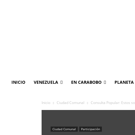
INICIO
VENEZUELA
EN CARABOBO
PLANETA
Inicio
Ciudad Comunal
Consulta Popular: Estos so
Ciudad Comunal
Participación