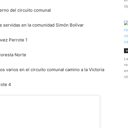
en
Gi
ierno del circuito comunal
as servidas en la comunidad Simón Bolívar
vez Perrote 1
V
loresta Norte
La
re
os varios en el circuito comunal camino a la Victoria
em
ob
rote 4