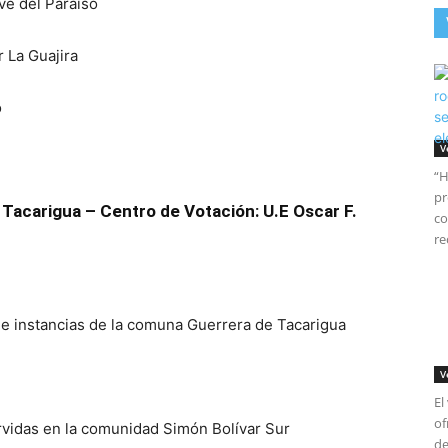
ve del Paraíso
r La Guajira
o
V
“H
pr
Tacarigua – Centro de Votación: U.E Oscar F.
co
re
 e instancias de la comuna Guerrera de Tacarigua
V
El
of
rvidas en la comunidad Simón Bolívar Sur
de