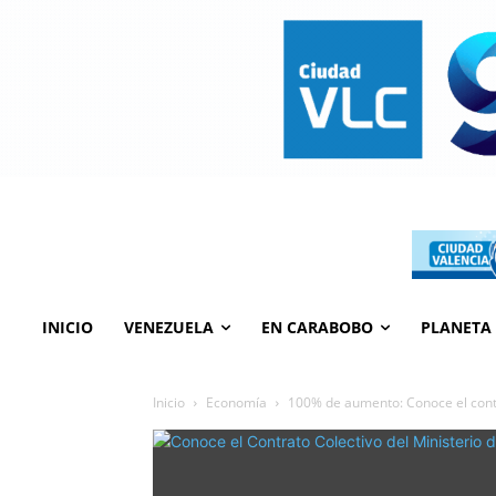
INICIO
VENEZUELA
EN CARABOBO
PLANETA
Inicio
Economía
100% de aumento: Conoce el contr