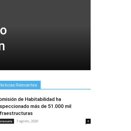
to
n
Noticias Relevantes
omisión de Habitabilidad ha
nspeccionado más de 51.000 mil
nfraestructuras
7 agosto, 2026
enezuela
0