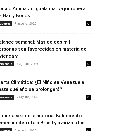
onald Acuña Jr. iguala marca jonronera
e Barry Bonds
7 agosto, 2026
eportes
0
alance semanal: Más de dos mil
ersonas son favorecidas en materia de
vienda y...
7 agosto, 2026
enezuela
0
lerta Climática: ¿El Niño en Venezuela
asta qué año se prolongará?
7 agosto, 2026
enezuela
0
Primera vez en la historia! Baloncesto
emenino derrota a Brasil y avanza a las...
6 agosto, 2026
eportes
0