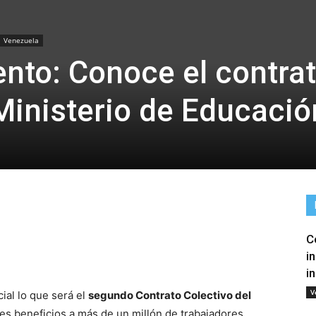
Venezuela
to: Conoce el contra
 Ministerio de Educació
C
tir
i
i
V
ial lo que será el
segundo Contrato Colectivo del
es beneficios a más de un millón de trabajadores