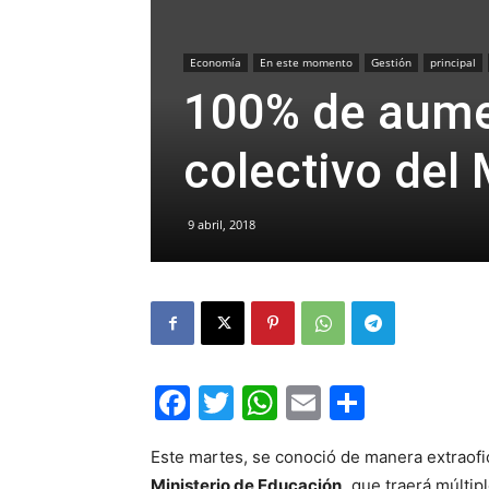
Economía
En este momento
Gestión
principal
100% de aumen
colectivo del
9 abril, 2018
Facebook
Twitter
WhatsApp
Email
Compar
Este martes, se conoció de manera extraofic
Ministerio de Educación,
que traerá múltipl