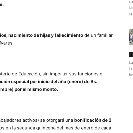
co
e.
Na
re
os, nacimiento de hijas y fallecimiento
de un familiar
ívares.
p
La
la
sterio de Educación, sin importar sus funciones e
fi
ción especial por inicio del año (enero) de Bs.
iembre) por el mismo monto.
abajadores activos) se otorgará una
bonificación de 2
os en la segunda quincena del mes de enero de cada