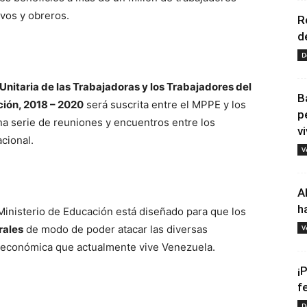
ivos y obreros.
R
d
D
nitaria de las Trabajadoras y los Trabajadores del
B
ción, 2018 – 2020
será suscrita entre el MPPE y los
p
na serie de reuniones y encuentros entre los
vi
cional.
V
A
h
 Ministerio de Educación está diseñado para que los
rales
de modo de poder atacar las diversas
V
n económica que actualmente vive Venezuela.
¡
f
D