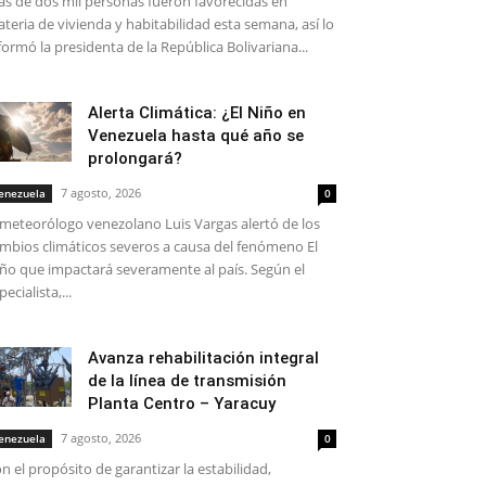
s de dos mil personas fueron favorecidas en
teria de vivienda y habitabilidad esta semana, así lo
formó la presidenta de la República Bolivariana...
Alerta Climática: ¿El Niño en
Venezuela hasta qué año se
prolongará?
7 agosto, 2026
enezuela
0
 meteorólogo venezolano Luis Vargas alertó de los
mbios climáticos severos a causa del fenómeno El
ño que impactará severamente al país. Según el
pecialista,...
Avanza rehabilitación integral
de la línea de transmisión
Planta Centro – Yaracuy
7 agosto, 2026
enezuela
0
n el propósito de garantizar la estabilidad,