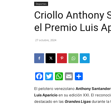
Deportes
Criollo Anthony 
el Premio Luis A
27 octubre, 2024
Facebook
Twitter
WhatsApp
Email
Compar
El pelotero venezolano
Anthony Santander
Luis Aparicio
en su edición XXI. El reconoc
destacado en las
Grandes Ligas
durante la