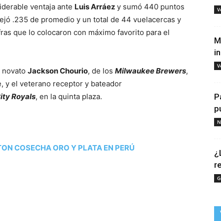
derable ventaja ante
Luis Arráez
y sumó 440 puntos
V
ejó .235 de promedio y un total de 44 vuelacercas y
fras que lo colocaron con máximo favorito para el
M
i
V
o novato
Jackson Chourio
, de los
Milwaukee Brewers
,
, y el veterano receptor y bateador
ity Royals
, en la quinta plaza.
P
p
N
TON COSECHA ORO Y PLATA EN PERÚ
¿
r
G