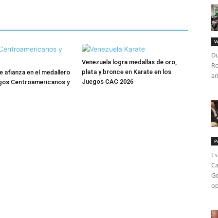
V
Du
Venezuela logra medallas de oro,
Ro
plata y bronce en Karate en los
e afianza en el medallero
an
Juegos CAC 2026
gos Centroamericanos y
P
Es
Ca
Go
op