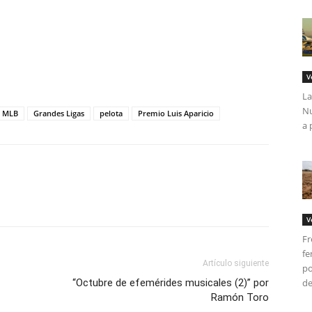
tir
V
La
Nu
l MLB
Grandes Ligas
pelota
Premio Luis Aparicio
a 
V
Fr
fe
Artículo siguiente
po
“Octubre de efemérides musicales (2)” por
del
Ramón Toro