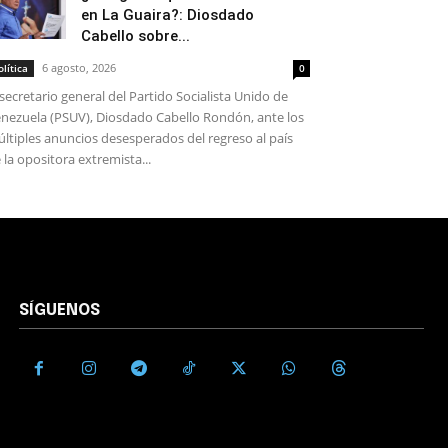
en La Guaira?: Diosdado
Cabello sobre...
6 agosto, 2026
olítica
0
 secretario general del Partido Socialista Unido de
nezuela (PSUV), Diosdado Cabello Rondón, ante los
ltiples anuncios desesperados del regreso al país
 la opositora extremista...
SÍGUENOS