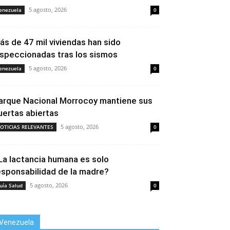
5 agosto, 2026
enezuela
0
ás de 47 mil viviendas han sido
nspeccionadas tras los sismos
5 agosto, 2026
enezuela
0
arque Nacional Morrocoy mantiene sus
uertas abiertas
5 agosto, 2026
OTICIAS RELEVANTES
0
La lactancia humana es solo
esponsabilidad de la madre?
5 agosto, 2026
uía Salud
0
Venezuela