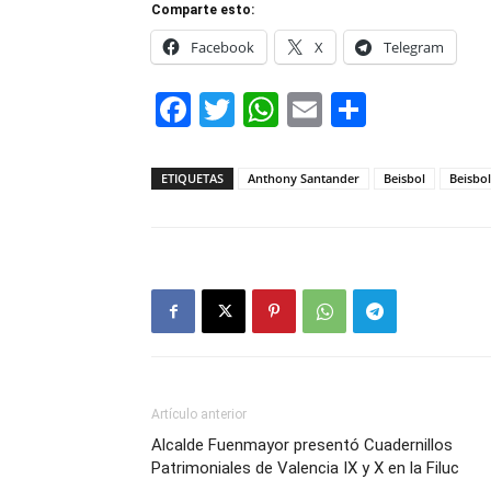
Comparte esto:
Facebook
X
Telegram
Facebook
Twitter
WhatsApp
Email
Compar
ETIQUETAS
Anthony Santander
Beisbol
Beisbo
Artículo anterior
Alcalde Fuenmayor presentó Cuadernillos
Patrimoniales de Valencia IX y X en la Filuc