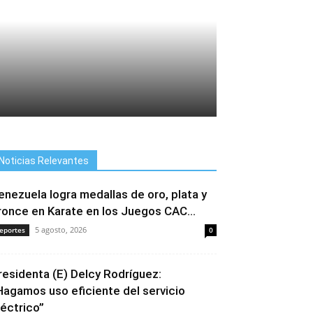
Noticias Relevantes
enezuela logra medallas de oro, plata y
ronce en Karate en los Juegos CAC...
5 agosto, 2026
eportes
0
residenta (E) Delcy Rodríguez:
Hagamos uso eficiente del servicio
léctrico”