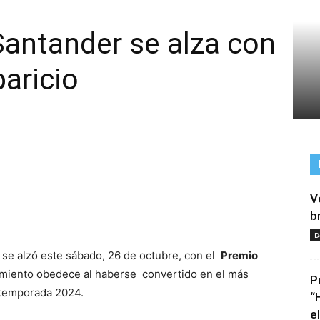
Santander se alza con
paricio
V
tir
b
D
se alzó este sábado, 26 de octubre, con el
Premio
imiento obedece al haberse convertido en el más
P
 temporada 2024.
“
e