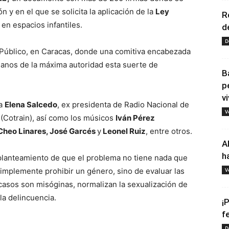
n y en el que se solicita la aplicación de la
Ley
R
en espacios infantiles.
d
D
o Público, en Caracas, donde una comitiva encabezada
nos de la máxima autoridad esta suerte de
B
p
vi
ta
Elena Salcedo
, ex presidenta de Radio Nacional de
V
(Cotrain), así como los músicos
Iván Pérez
 Cheo Linares, José Garcés
y
Leonel Ruiz
, entre otros.
A
h
 planteamiento de que el problema no tiene nada que
 simplemente prohibir un género, sino de evaluar las
V
asos son misóginas, normalizan la sexualización de
la delincuencia.
¡
f
D