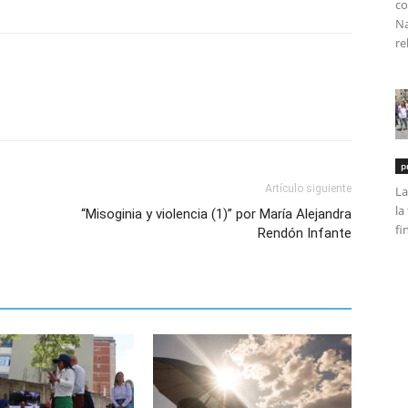
co
Na
re
p
Artículo siguiente
La
la
“Misoginia y violencia (1)” por María Alejandra
fi
Rendón Infante