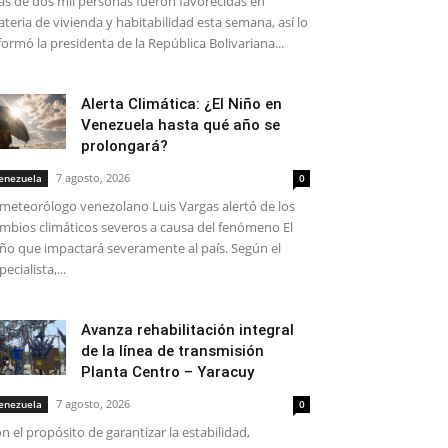
s de dos mil personas fueron favorecidas en
teria de vivienda y habitabilidad esta semana, así lo
formó la presidenta de la República Bolivariana...
Alerta Climática: ¿El Niño en
Venezuela hasta qué año se
prolongará?
7 agosto, 2026
enezuela
0
 meteorólogo venezolano Luis Vargas alertó de los
mbios climáticos severos a causa del fenómeno El
ño que impactará severamente al país. Según el
pecialista,...
Avanza rehabilitación integral
de la línea de transmisión
Planta Centro – Yaracuy
7 agosto, 2026
enezuela
0
n el propósito de garantizar la estabilidad,