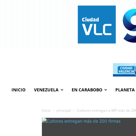
INICIO
VENEZUELA
EN CARABOBO
PLANETA
Inicio
principal
Cultores entregan a MP más de 200 