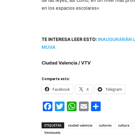
de las leyes, así como, en un nivel más prof
en los espacios escolares»
.
TE INTERESA LEER ESTO:
INAUGURARÁN L
MUVA
Ciudad Valencia / VTV
Comparte esto:
Facebook
X
Telegram
Facebook
Twitter
WhatsApp
Email
Compar
ETIQUETAS
ciudad valencia
cultores
cultura
Venezuela