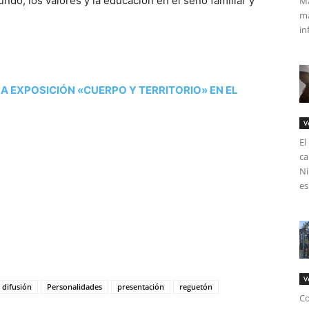
undo, los valores y la educación en el seno familiar y
Má
ma
in
A EXPOSICIÓN «CUERPO Y TERRITORIO» EN EL
V
El
ca
Ni
es
tir
V
difusión
Personalidades
presentación
reguetón
Co