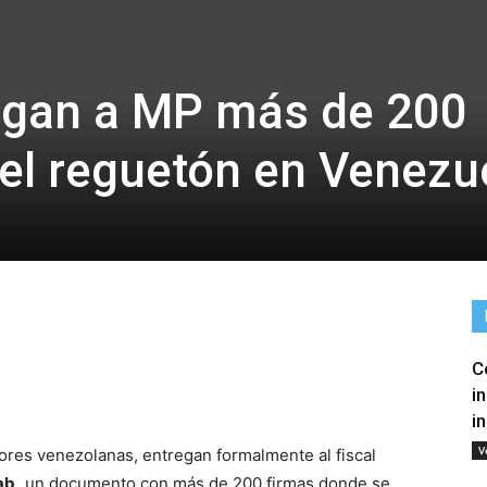
egan a MP más de 200
 el reguetón en Venezu
C
tir
i
i
V
ores venezolanas, entregan formalmente al fiscal
ab,
un documento con más de 200 firmas donde se