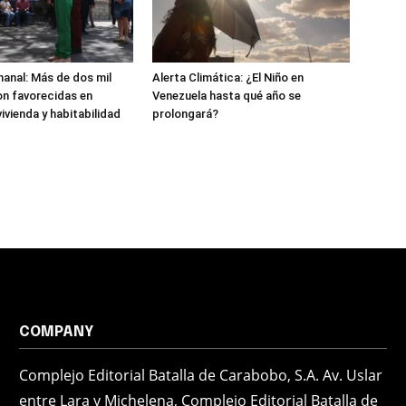
anal: Más de dos mil
Alerta Climática: ¿El Niño en
n favorecidas en
Venezuela hasta qué año se
ivienda y habitabilidad
prolongará?
COMPANY
Complejo Editorial Batalla de Carabobo, S.A. Av. Uslar
entre Lara y Michelena, Complejo Editorial Batalla de