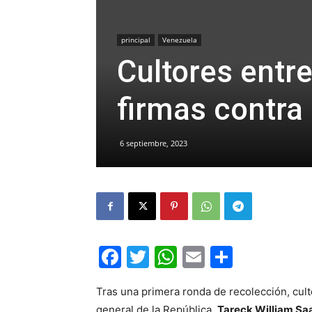
principal
Venezuela
Cultores entr
firmas contra
6 septiembre, 2023
Facebook
Twitter
WhatsApp
Email
Compar
Tras una primera ronda de recolección, cult
general de la República,
Tareck William Sa