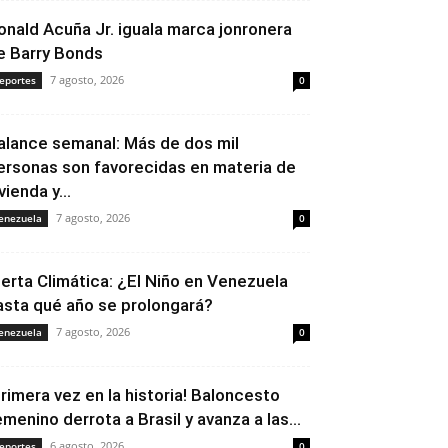
onald Acuña Jr. iguala marca jonronera
e Barry Bonds
7 agosto, 2026
eportes
0
alance semanal: Más de dos mil
ersonas son favorecidas en materia de
vienda y...
7 agosto, 2026
enezuela
0
lerta Climática: ¿El Niño en Venezuela
asta qué año se prolongará?
7 agosto, 2026
enezuela
0
Primera vez en la historia! Baloncesto
emenino derrota a Brasil y avanza a las...
6 agosto, 2026
eportes
0