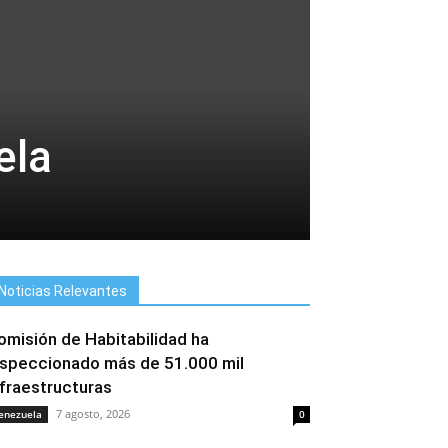
ela
Noticias Relevantes
omisión de Habitabilidad ha
nspeccionado más de 51.000 mil
nfraestructuras
7 agosto, 2026
enezuela
0