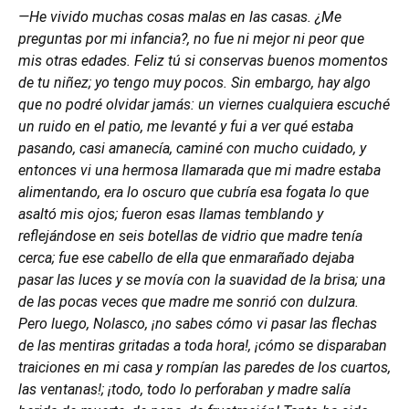
—He vivido muchas cosas malas en las casas. ¿Me
preguntas por mi infancia?, no fue ni mejor ni peor que
mis otras edades. Feliz tú si conservas buenos momentos
de tu niñez; yo tengo muy pocos. Sin embargo, hay algo
que no podré olvidar jamás: un viernes cualquiera escuché
un ruido en el patio, me levanté y fui a ver qué estaba
pasando, casi amanecía, caminé con mucho cuidado, y
entonces vi una hermosa llamarada que mi madre estaba
alimentando, era lo oscuro que cubría esa fogata lo que
asaltó mis ojos; fueron esas llamas temblando y
reflejándose en seis botellas de vidrio que madre tenía
cerca; fue ese cabello de ella que enmarañado dejaba
pasar las luces y se movía con la suavidad de la brisa; una
de las pocas veces que madre me sonrió con dulzura.
Pero luego, Nolasco, ¡no sabes cómo vi pasar las flechas
de las mentiras gritadas a toda hora!, ¡cómo se disparaban
traiciones en mi casa y rompían las paredes de los cuartos,
las ventanas!; ¡todo, todo lo perforaban y madre salía