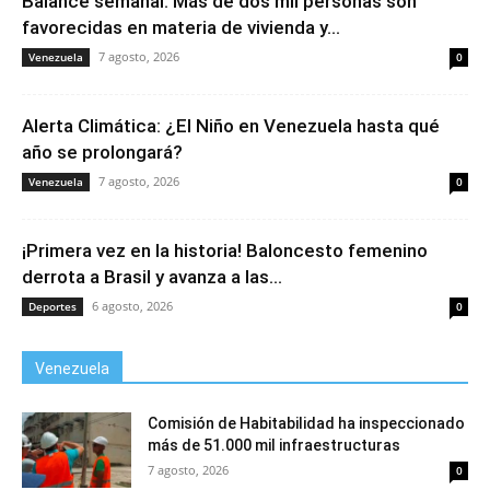
Balance semanal: Más de dos mil personas son
favorecidas en materia de vivienda y...
7 agosto, 2026
Venezuela
0
Alerta Climática: ¿El Niño en Venezuela hasta qué
año se prolongará?
7 agosto, 2026
Venezuela
0
¡Primera vez en la historia! Baloncesto femenino
derrota a Brasil y avanza a las...
6 agosto, 2026
Deportes
0
Venezuela
Comisión de Habitabilidad ha inspeccionado
más de 51.000 mil infraestructuras
7 agosto, 2026
0