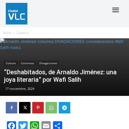
Inicio
Cultura
Cultura
Columnas
Divagaciones
“Deshabitados, de Arnaldo Jiménez: una
joya literaria” por Wafi Salih
17 noviembre, 2024
Facebook
Twitter
WhatsApp
Email
Compartir