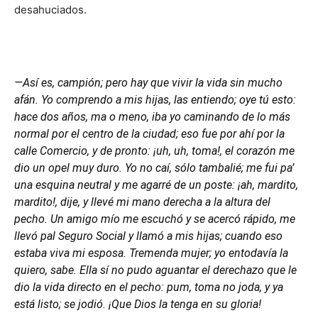
desahuciados.
—Así es, campión; pero hay que vivir la vida sin mucho
afán. Yo comprendo a mis hijas, las entiendo; oye tú esto:
hace dos años, ma o meno, iba yo caminando de lo más
normal por el centro de la ciudad; eso fue por ahí por la
calle Comercio, y de pronto: ¡uh, uh, toma!, el corazón me
dio un opel muy duro. Yo no caí, sólo tambalié; me fui pa’
una esquina neutral y me agarré de un poste: ¡ah, mardito,
mardito!, dije, y llevé mi mano derecha a la altura del
pecho. Un amigo mío me escuchó y se acercó rápido, me
llevó pal Seguro Social y llamó a mis hijas; cuando eso
estaba viva mi esposa. Tremenda mujer; yo entodavía la
quiero, sabe. Ella sí no pudo aguantar el derechazo que le
dio la vida directo en el pecho: pum, toma no joda, y ya
está listo; se jodió. ¡Que Dios la tenga en su gloria!