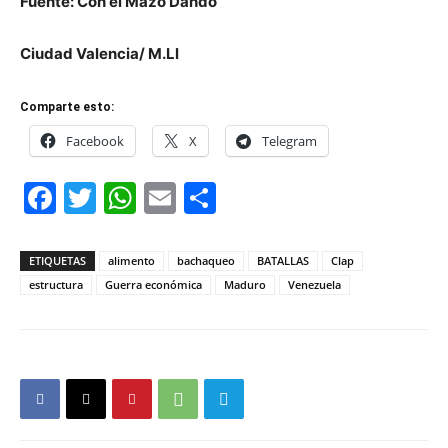
Fuente: Con el Mazo Dando
Ciudad Valencia/ M.Ll
Comparte esto:
Facebook
X
Telegram
Facebook
Twitter
WhatsApp
Email
Compartir
ETIQUETAS
alimento
bachaqueo
BATALLAS
Clap
estructura
Guerra económica
Maduro
Venezuela