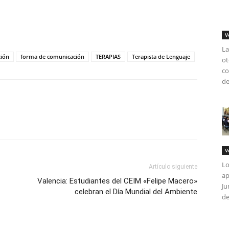
tir
V
La
ción
forma de comunicación
TERAPIAS
Terapista de Lenguaje
ot
co
de
V
Lo
Artículo siguiente
ap
Valencia: Estudiantes del CEIM «Felipe Macero»
Ju
celebran el Día Mundial del Ambiente
de