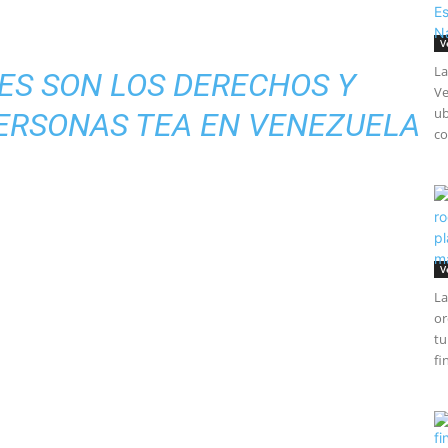
V
La
ES SON LOS DERECHOS Y
Ve
ub
PERSONAS TEA EN VENEZUELA
co
V
La
or
tu
fi