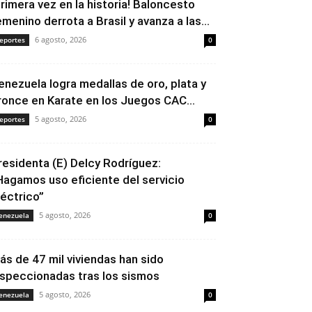
Primera vez en la historia! Baloncesto
emenino derrota a Brasil y avanza a las...
6 agosto, 2026
eportes
0
enezuela logra medallas de oro, plata y
ronce en Karate en los Juegos CAC...
5 agosto, 2026
eportes
0
residenta (E) Delcy Rodríguez:
Hagamos uso eficiente del servicio
léctrico”
5 agosto, 2026
enezuela
0
ás de 47 mil viviendas han sido
nspeccionadas tras los sismos
5 agosto, 2026
enezuela
0