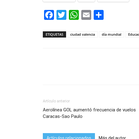
Facebook
Twitter
WhatsApp
Email
Compar
ETIQUETAS
ciudad valencia
día mundial
Educa
Artículo anterior
Aerolínea GOL aumentó frecuencia de vuelos
Caracas-Sao Paulo
Artículos relacionados
Más del autor