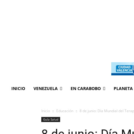
INICIO
VENEZUELA
EN CARABOBO
PLANETA
Inicio
Educación
8 de junio: Día Mundial del Tera
Guía Salud