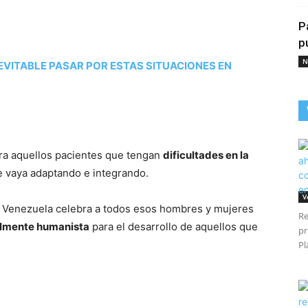
P
p
N
 EVITABLE PASAR POR ESTAS SITUACIONES EN
ara aquellos pacientes que tengan
dificultades en la
e vaya adaptando e integrando.
V
n Venezuela celebra a todos esos hombres y mujeres
Re
almente humanista
para el desarrollo de aquellos que
pr
Pl