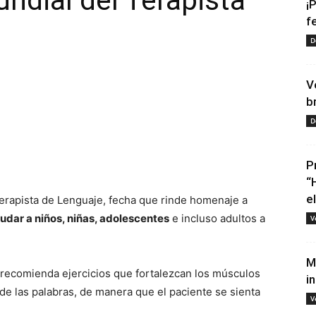
undial del Terapista
¡
f
D
V
b
D
tir
P
“
e
 Terapista de Lenguaje, fecha que rinde homenaje a
udar a niños, niñas, adolescentes
e incluso adultos a
V
M
a recomienda ejercicios que fortalezcan los músculos
i
de las palabras, de manera que el paciente se sienta
V