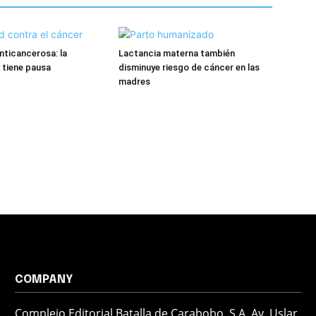
ticancerosa: la
Lactancia materna también
 tiene pausa
disminuye riesgo de cáncer en las
madres
COMPANY
Complejo Editorial Batalla de Carabobo, S.A. Av. Uslar