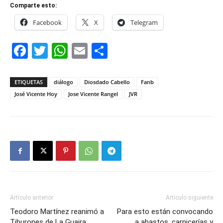
Comparte esto:
Facebook
X
Telegram
Facebook
Twitter
WhatsApp
Email
Compartir
ETIQUETAS
diálogo
Diosdado Cabello
Fanb
José Vicente Hoy
Jose Vicente Rangel
JVR
Artículo anterior
Artículo siguiente
Teodoro Martínez reanimó a
Para esto están convocando
Tiburones de La Guaira
a abastos, carnicerías y