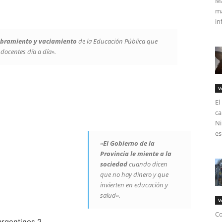
Má
ma
in
ramiento y vaciamiento
de la Educación Pública que
 docentes día a día».
V
El
ca
Ni
es
«
El Gobierno de la
Provincia le miente a la
sociedad
cuando dicen
que no hay dinero y que
invierten en educación y
salud».
V
Co