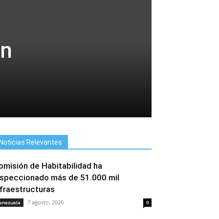
en
Noticias Relevantes
omisión de Habitabilidad ha
nspeccionado más de 51.000 mil
nfraestructuras
7 agosto, 2026
enezuela
0