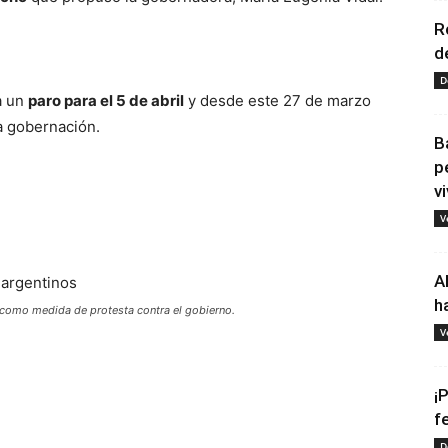
R
d
D
a un
paro para el 5 de abril
y desde este 27 de marzo
la gobernación.
B
p
vi
V
A
h
 como medida de protesta contra el gobierno.
V
¡
f
D