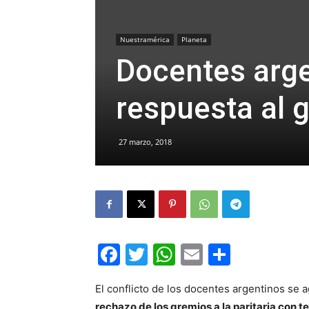
Nuestramérica
Planeta
Docentes arge
respuesta al 
27 marzo, 2018
Facebook
Twitter
WhatsApp
Email
Compar
El conflicto de los docentes argentinos se 
rechazo de los gremios a la paritaria con t