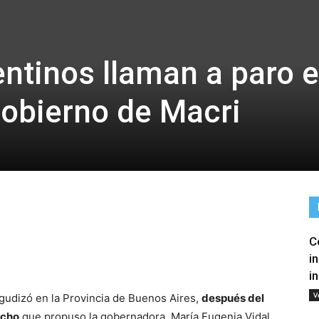
ntinos llaman a paro 
gobierno de Macri
C
tir
i
i
V
agudizó en la Provincia de Buenos Aires,
después del
echo
que propuso la gobernadora, María Eugenia Vidal.