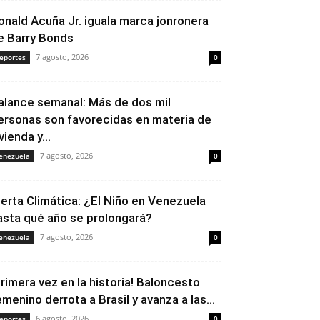
onald Acuña Jr. iguala marca jonronera
e Barry Bonds
7 agosto, 2026
eportes
0
alance semanal: Más de dos mil
ersonas son favorecidas en materia de
vienda y...
7 agosto, 2026
enezuela
0
lerta Climática: ¿El Niño en Venezuela
asta qué año se prolongará?
7 agosto, 2026
enezuela
0
Primera vez en la historia! Baloncesto
emenino derrota a Brasil y avanza a las...
6 agosto, 2026
eportes
0