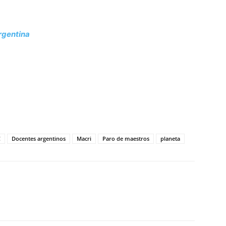
Argentina
tir
C
Docentes argentinos
Macri
Paro de maestros
planeta