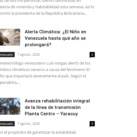
s de dos mil personas fueron favorecidas en
teria de vivienda y habitabilidad esta semana, así lo
formó la presidenta de la República Bolivariana...
Alerta Climática: ¿El Niño en
Venezuela hasta qué año se
prolongará?
7 agosto, 2026
enezuela
0
 meteorólogo venezolano Luis Vargas alertó de los
mbios climáticos severos a causa del fenómeno El
ño que impactará severamente al país. Según el
pecialista,...
Avanza rehabilitación integral
de la línea de transmisión
Planta Centro – Yaracuy
7 agosto, 2026
enezuela
0
n el propósito de garantizar la estabilidad,