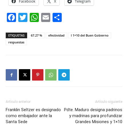
Facebook
X
Telegram
Facebook
Twitter
WhatsApp
Email
Compartir
ETIQUETAS
67.27 %
efectividad
l 1×10 del Buen Gobierno
respuestas
Artículo anterior
Artículo siguiente
Franklin Seltzer es designado
Pdte. Maduro designa padrinos
como embajador ante la
y madrinas para profundizar
Santa Sede
Grandes Misiones y 1×10