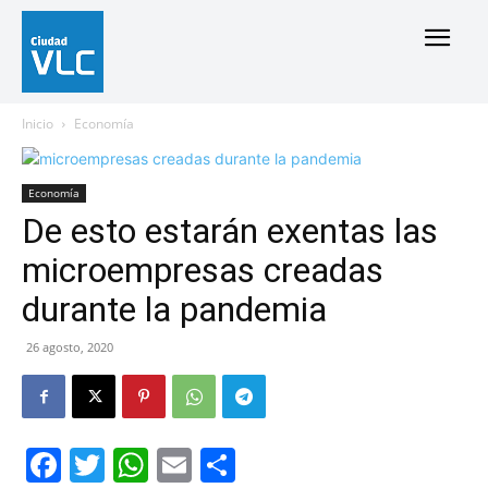
Inicio
Economía
Economía
De esto estarán exentas las
microempresas creadas
durante la pandemia
26 agosto, 2020
Facebook
Twitter
WhatsApp
Email
Compartir