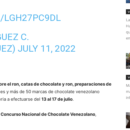
V
M/LGH27PC9DL
La
Ha
qu
UEZ C.
en
UEZ)
JULY 11, 2022
V
re el ron, catas de chocolate y ron, preparaciones de
Má
ales y más de 50 marcas de chocolate venezolano
ma
in
ria a efectuarse del
13 al 17 de julio
.
l
Concurso Nacional de Chocolate Venezolano
,