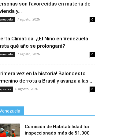
ersonas son favorecidas en materia de
vienda y...
7 agosto, 2026
enezuela
0
lerta Climática: ¿El Niño en Venezuela
asta qué año se prolongará?
7 agosto, 2026
enezuela
0
Primera vez en la historia! Baloncesto
emenino derrota a Brasil y avanza a las...
6 agosto, 2026
eportes
0
Venezuela
Comisión de Habitabilidad ha
inspeccionado más de 51.000