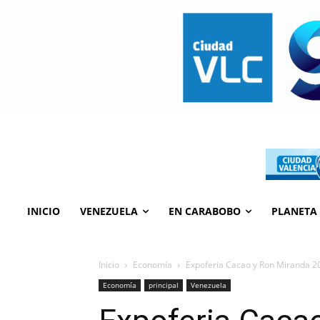
INICIO
VENEZUELA
EN CARABOBO
PLANETA
Inicio
Economía
Expoferia Cacao y Ron Miranda 20
Economía
principal
Venezuela