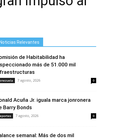
ran impulso al
Noticias Relevantes
omisión de Habitabilidad ha
nspeccionado más de 51.000 mil
nfraestructuras
7 agosto, 2026
enezuela
0
onald Acuña Jr. iguala marca jonronera
e Barry Bonds
7 agosto, 2026
eportes
0
alance semanal: Más de dos mil