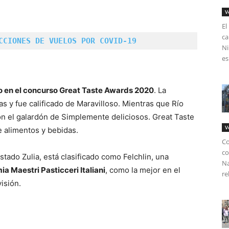
V
El
ca
CCIONES DE VUELOS POR COVID-19
Ni
es
o en el concurso Great Taste Awards 2020
. La
s y fue calificado de Maravilloso. Mientras que Río
n el galardón de Simplemente deliciosos. Great Taste
V
e alimentos y bebidas.
Co
co
tado Zulia, está clasificado como Felchlin, una
Na
 Maestri Pasticceri Italiani
, como la mejor en el
re
isión.