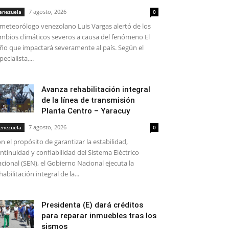
7 agosto, 2026
enezuela
0
 meteorólogo venezolano Luis Vargas alertó de los
mbios climáticos severos a causa del fenómeno El
ño que impactará severamente al país. Según el
pecialista,...
Avanza rehabilitación integral
de la línea de transmisión
Planta Centro – Yaracuy
7 agosto, 2026
enezuela
0
n el propósito de garantizar la estabilidad,
ntinuidad y confiabilidad del Sistema Eléctrico
cional (SEN), el Gobierno Nacional ejecuta la
habilitación integral de la...
Presidenta (E) dará créditos
para reparar inmuebles tras los
sismos