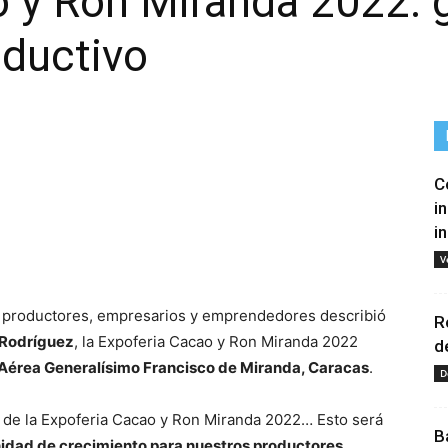
 y Ron Miranda 2022: g
oductivo
C
i
i
tir
V
 productores, empresarios y emprendedores describió
R
 Rodríguez
, la Expoferia Cacao y Ron Miranda 2022
d
 Aérea Generalísimo Francisco de Miranda, Caracas
.
D
as de la Expoferia Cacao y Ron Miranda 2022… Esto será
B
idad de crecimiento para nuestros productores,