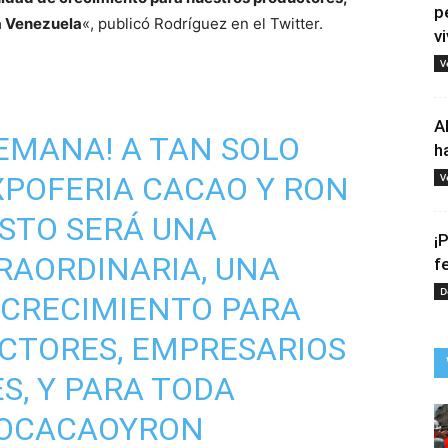
p
a Venezuela
«, publicó Rodríguez en el Twitter.
vi
V
A
 SEMANA! A TAN SOLO
h
EXPOFERIA CACAO Y RON
V
STO SERÁ UNA
¡
RAORDINARIA, UNA
f
D
 CRECIMIENTO PARA
CTORES, EMPRESARIOS
, Y PARA TODA
OCACAOYRON