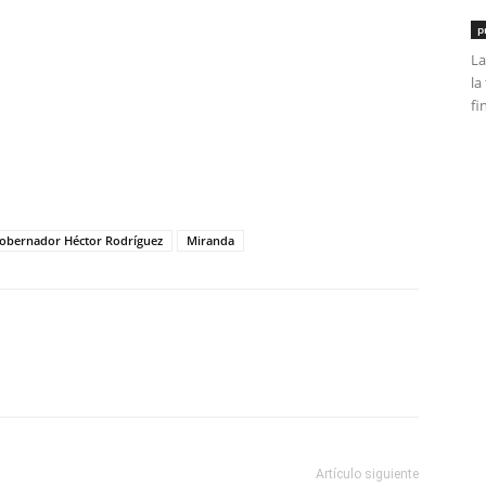
p
La
la
fi
tir
obernador Héctor Rodríguez
Miranda
Artículo siguiente