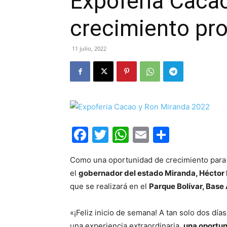
Expoferia Cacao
crecimiento pr
11 julio, 2022
Facebook
Twitter
WhatsApp
Email
Compar
Como una oportunidad de crecimiento para
el
gobernador del estado Miranda, Héctor
que se realizará en el
Parque Bolívar, Base
«¡Feliz inicio de semana! A tan solo dos dí
una experiencia extraordinaria,
una oportun