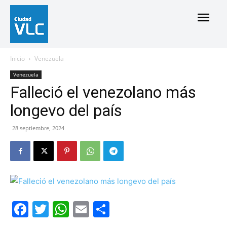
Inicio
Venezuela
Venezuela
Falleció el venezolano más
longevo del país
28 septiembre, 2024
Facebook
Twitter
WhatsApp
Email
Compartir