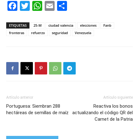
Facebook
Twitter
WhatsApp
Email
Compartir
ETIQUETAS
25-M
ciudad valencia
elecciones
Fanb
fronteras
refuerzo
seguridad
Venezuela
Artículo anterior
Artículo siguiente
Portuguesa: Siembran 288
Reactiva los bonos
hectáreas de semillas de maíz
actualizando el código QR del
Carnet de la Patria