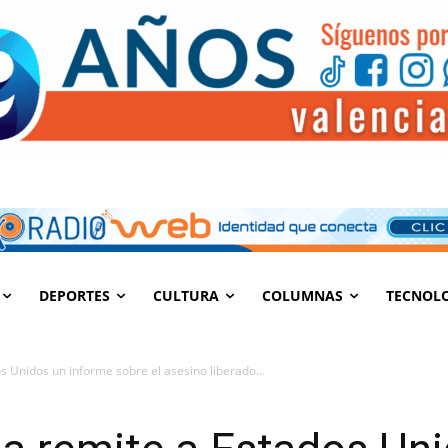
DEPORTES
CULTURA
COLUMNAS
TECNOL
s Unidos un informe sobre el asesino liberado...