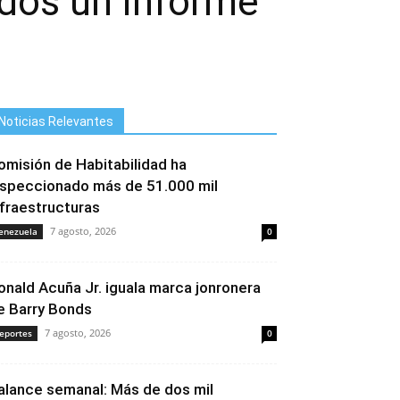
idos un informe
Noticias Relevantes
omisión de Habitabilidad ha
nspeccionado más de 51.000 mil
nfraestructuras
7 agosto, 2026
enezuela
0
onald Acuña Jr. iguala marca jonronera
e Barry Bonds
7 agosto, 2026
eportes
0
alance semanal: Más de dos mil