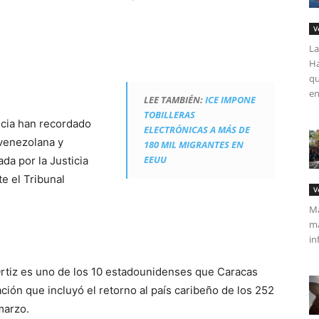
V
La
Ha
qu
en
LEE TAMBIÉN:
ICE IMPONE
TOBILLERAS
ticia han recordado
ELECTRÓNICAS A MÁS DE
 venezolana y
180 MIL MIGRANTES EN
EEUU
da por la Justicia
e el Tribunal
V
Má
ma
in
tiz es uno de los 10 estadounidenses que Caracas
ción que incluyó el retorno al país caribeño de los 252
marzo.