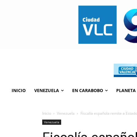
INICIO
VENEZUELA
EN CARABOBO
PLANETA
Inicio
Venezuela
Fiscalía española remite a Estado
Venezuela