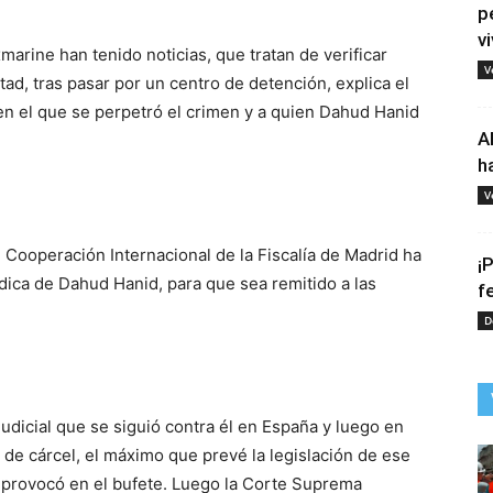
p
vi
xmarine han tenido noticias, que tratan de verificar
V
ad, tras pasar por un centro de detención, explica el
 en el que se perpetró el crimen y a quien Dahud Hanid
A
h
V
e Cooperación Internacional de la Fiscalía de Madrid ha
¡
ídica de Dahud Hanid, para que sea remitido a las
f
D
judicial que se siguió contra él en España y luego en
e cárcel, el máximo que prevé la legislación de ese
e provocó en el bufete. Luego la Corte Suprema