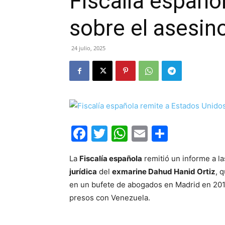
Fiscalía españo
sobre el asesin
24 julio, 2025
Facebook
Twitter
WhatsApp
Email
Compar
La
Fiscalía española
remitió un informe a l
jurídica
del
exmarine Dahud Hanid Ortiz
, 
en un bufete de abogados en Madrid en 2016
presos con Venezuela.