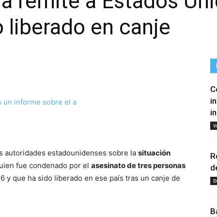
la remite a Estados Un
o liberado en canje
C
i
i
tir
V
as autoridades estadounidenses sobre la
situación
R
quien fue condenado por el
asesinato de tres personas
d
 y que ha sido liberado en ese país tras un canje de
D
B