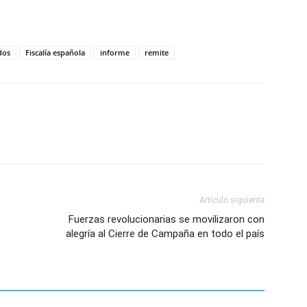
tir
dos
Fiscalía española
informe
remite
Artículo siguiente
Fuerzas revolucionarias se movilizaron con
alegría al Cierre de Campaña en todo el país