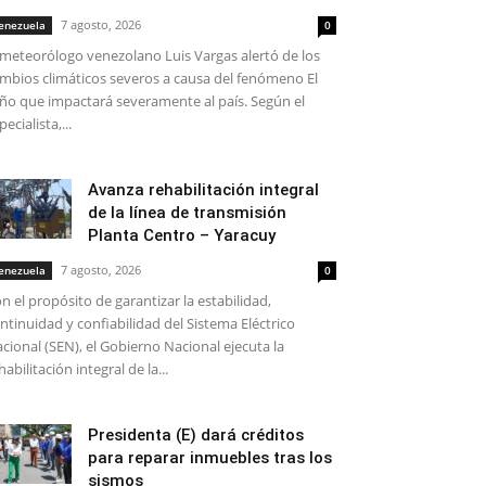
7 agosto, 2026
enezuela
0
 meteorólogo venezolano Luis Vargas alertó de los
mbios climáticos severos a causa del fenómeno El
ño que impactará severamente al país. Según el
pecialista,...
Avanza rehabilitación integral
de la línea de transmisión
Planta Centro – Yaracuy
7 agosto, 2026
enezuela
0
n el propósito de garantizar la estabilidad,
ntinuidad y confiabilidad del Sistema Eléctrico
cional (SEN), el Gobierno Nacional ejecuta la
habilitación integral de la...
Presidenta (E) dará créditos
para reparar inmuebles tras los
sismos