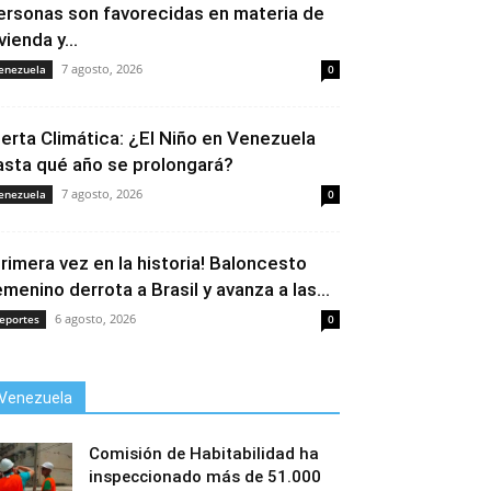
ersonas son favorecidas en materia de
vienda y...
7 agosto, 2026
enezuela
0
lerta Climática: ¿El Niño en Venezuela
asta qué año se prolongará?
7 agosto, 2026
enezuela
0
Primera vez en la historia! Baloncesto
emenino derrota a Brasil y avanza a las...
6 agosto, 2026
eportes
0
Venezuela
Comisión de Habitabilidad ha
inspeccionado más de 51.000