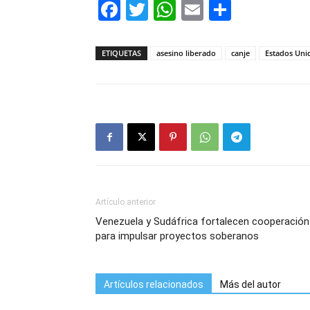
Facebook
Twitter
WhatsApp
Email
Compar
ETIQUETAS
asesino liberado
canje
Estados Uni
Artículo anterior
Venezuela y Sudáfrica fortalecen cooperación
para impulsar proyectos soberanos
Artículos relacionados
Más del autor