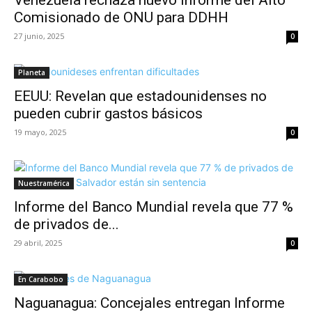
Venezuela rechaza nuevo informe del Alto
Comisionado de ONU para DDHH
27 junio, 2025
0
Planeta
EEUU: Revelan que estadounidenses no
pueden cubrir gastos básicos
19 mayo, 2025
0
Nuestramérica
Informe del Banco Mundial revela que 77 %
de privados de...
29 abril, 2025
0
En Carabobo
Naguanagua: Concejales entregan Informe