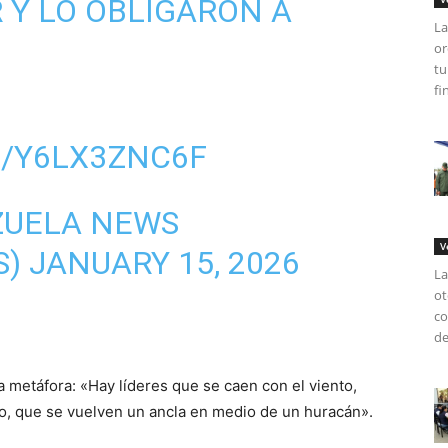
 Y LO OBLIGARON A
La
or
tu
fi
M/Y6LX3ZNC6F
ZUELA NEWS
V
S)
JANUARY 15, 2026
La
ot
co
de
 metáfora: «Hay líderes que se caen con el viento,
o, que se vuelven un ancla en medio de un huracán».