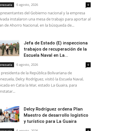
6 agosto, 2026
enezuela
0
presentantes del Gobierno nacional y la empresa
ivada instalaron una mesa de trabajo para aportar al
an de Ahorro Nacional, en la búsqueda de...
Jefa de Estado (E) inspecciona
trabajos de recuperación de la
Escuela Naval en La...
6 agosto, 2026
enezuela
0
 presidenta de la República Bolivariana de
nezuela, Delcy Rodríguez, visitó la Escuela Naval,
icada en Catia la Mar, estado La Guaira, para
nstatar...
Delcy Rodríguez ordena Plan
Maestro de desarrollo logístico
y turístico para La Guaira
6 agosto, 2026
enezuela
0