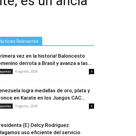
nte; es un ancla
Noticias Relevantes
Primera vez en la historia! Baloncesto
emenino derrota a Brasil y avanza a las...
6 agosto, 2026
eportes
0
enezuela logra medallas de oro, plata y
ronce en Karate en los Juegos CAC...
5 agosto, 2026
eportes
0
residenta (E) Delcy Rodríguez:
Hagamos uso eficiente del servicio