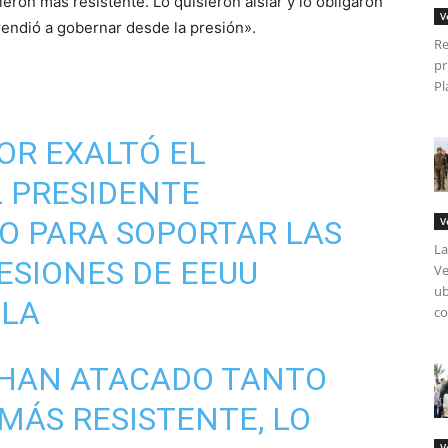
ieron más resistente. Lo quisieron aislar y lo obligaron
V
prendió a gobernar desde la presión».
Re
pr
Pl
OR
EXALTÓ EL
 PRESIDENTE
O
PARA SOPORTAR LAS
V
La
ESIONES DE EEUU
Ve
ub
ELA
co
O HAN ATACADO TANTO
 MÁS RESISTENTE, LO
V