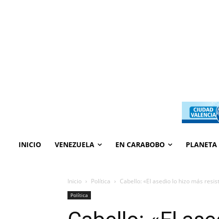
INICIO
VENEZUELA
EN CARABOBO
PLANETA
Inicio
Política
Cabello: «El asedio lo hizo más resis
Política