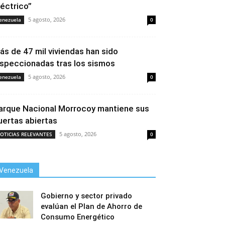
léctrico”
5 agosto, 2026
enezuela
0
ás de 47 mil viviendas han sido
nspeccionadas tras los sismos
5 agosto, 2026
enezuela
0
arque Nacional Morrocoy mantiene sus
uertas abiertas
5 agosto, 2026
OTICIAS RELEVANTES
0
Venezuela
Gobierno y sector privado
evalúan el Plan de Ahorro de
Consumo Energético