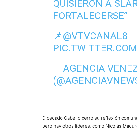
QUISIERON AISLAR
FORTALECERSE”
📌
@VTVCANAL8
PIC.TWITTER.CO
— AGENCIA VENE
(@AGENCIAVNEW
Diosdado Cabello cerró su reflexión con una
pero hay otros líderes, como Nicolás Madur