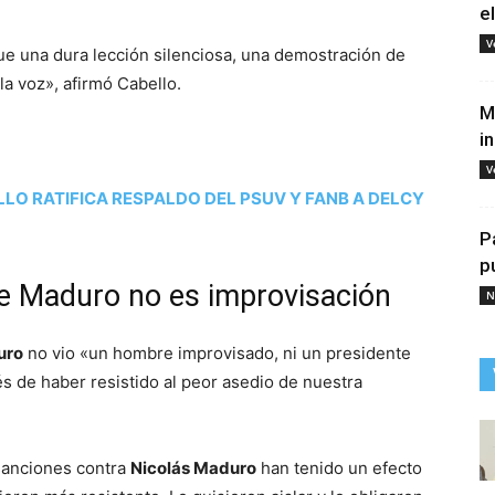
e
V
ue una dura lección silenciosa, una demostración de
la voz», afirmó Cabello.
M
i
V
LO RATIFICA RESPALDO DEL PSUV Y FANB A DELCY
P
p
te Maduro no es improvisación
N
uro
no vio «un hombre improvisado, ni un presidente
és de haber resistido al peor asedio de nuestra
 sanciones contra
Nicolás Maduro
han tenido un efecto