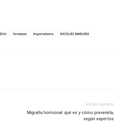
tir
EEUU
fortaleza
Imperialismo
NICOLÁS MADURO
Artículo siguiente
Migraña hormonal: qué es y cómo prevenirla,
según expertos