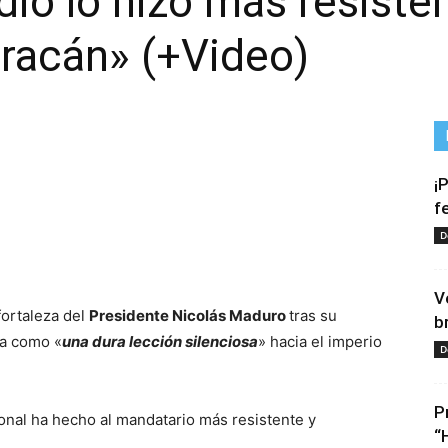
dio lo hizo más resiste
racán» (+Video)
¡
f
D
tir
V
fortaleza del
Presidente Nicolás Maduro
tras su
b
la como «
una dura lección silenciosa
» hacia el imperio
D
P
nal ha hecho al mandatario más resistente y
“