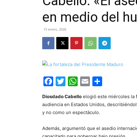
Cabello: «El ase
en medio del hu
15 enero, 2026
Facebook
Twitter
WhatsApp
Email
Compar
Diosdado Cabello
elogió este miércoles la 
audiencia en Estados Unidos, describiéndo
y no como un espectáculo.
Además, argumentó que el asedio internacio
capacitado para gobernar bajo presión.