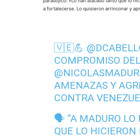
paradójico: «Lo han atacado tanto que lo hic
a fortalecerse. Lo quisieron arrinconar y a
🇻🇪💪
@DCABELL
COMPROMISO DEL
@NICOLASMADUR
AMENAZAS Y AGR
CONTRA VENEZU
🗣️ “A MADURO L
QUE LO HICIERON