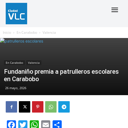
Inicio
En Carabobo
Valencia
En Carabobo
Valencia
Fundaniño premia a patrulleros escolares
en Carabobo
26 mayo, 2026
Facebook
Twitter
WhatsApp
Email
Compartir