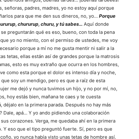
es, señoras, padres, madres, yo no estoy aquí porque
añarlos para que me den sus dineros, no, yo…
Porque
chururup, chururup, churu, y tú sabes
…
Aquí donde
 se preguntarán qué es eso, bueno, con toda la pena
 que yo no miento, con el permiso de ustedes, me voy
necesario porque a mí no me gusta mentir ni salir a la
tas tetas, ellas están así de grandes porque la matrosis
amas, esto es muy extraño que ocurra en los hombres,
ve como esta porque el dolor es intenso día y noche,
 que soy un mendigo, pero es que a raíz de esta
jer me dejó y nunca tuvimos un hijo, y no por mí, no,
bajos, hoy estás bien, mañana te caes y te cuesta
, déjalo en la primera parada. Después no hay más
? Dale, apá… Y yo ando pidiendo una colaboración
e sus corazones. Verga, me quedaba ahí en la primera
. Y eso que el tipo preguntó fuerte. Sí, pero es que
coño, yo nunca había visto unas tetas de hombre así.