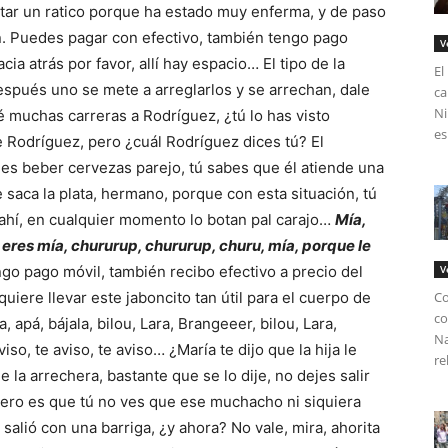
sitar un ratico porque ha estado muy enferma, y de paso
. Puedes pagar con efectivo, también tengo pago
V
ia atrás por favor, allí hay espacio… El tipo de la
El
después uno se mete a arreglarlos y se arrechan, dale
ca
Ni
 muchas carreras a Rodríguez, ¿tú lo has visto
es
 Rodríguez, pero ¿cuál Rodríguez dices tú? El
 es beber cervezas parejo, tú sabes que él atiende una
e saca la plata, hermano, porque con esta situación, tú
ahí, en cualquier momento lo botan pal carajo…
Mía,
eres mía, chururup, chururup, churu, mía, porque le
go pago móvil, también recibo efectivo a precio del
V
uiere llevar este jaboncito tan útil para el cuerpo de
Co
co
apá, bájala, bilou, Lara, Brangeeer, bilou, Lara,
Na
so, te aviso, te aviso… ¿María te dijo que la hija le
re
 la arrechera, bastante que se lo dije, no dejes salir
 pero es que tú no ves que ese muchacho ni siquiera
, salió con una barriga, ¿y ahora? No vale, mira, ahorita