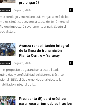
prolongará?
7 agosto, 2026
enezuela
0
 meteorólogo venezolano Luis Vargas alertó de los
mbios climáticos severos a causa del fenómeno El
ño que impactará severamente al país. Según el
pecialista,...
Avanza rehabilitación integral
de la línea de transmisión
Planta Centro – Yaracuy
7 agosto, 2026
enezuela
0
n el propósito de garantizar la estabilidad,
ntinuidad y confiabilidad del Sistema Eléctrico
cional (SEN), el Gobierno Nacional ejecuta la
habilitación integral de la...
Presidenta (E) dará créditos
para reparar inmuebles tras los