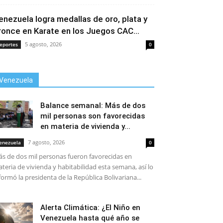
enezuela logra medallas de oro, plata y
ronce en Karate en los Juegos CAC...
5 agosto, 2026
eportes
0
Venezuela
Balance semanal: Más de dos
mil personas son favorecidas
en materia de vivienda y...
7 agosto, 2026
enezuela
0
s de dos mil personas fueron favorecidas en
teria de vivienda y habitabilidad esta semana, así lo
formó la presidenta de la República Bolivariana...
Alerta Climática: ¿El Niño en
Venezuela hasta qué año se