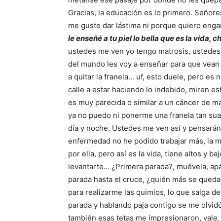
Gracias, la educación es lo primero. Señor
me guste dar lástima ni porque quiero eng
le enseñé a tu piel lo bella que es la vida, 
ustedes me ven yo tengo matrosis, ustedes
del mundo les voy a enseñar para que vean
a quitar la franela… uf, esto duele, pero es 
calle a estar haciendo lo indebido, miren es
es muy parecida o similar a un cáncer de m
ya no puedo ni ponerme una franela tan sua
día y noche. Ustedes me ven así y pensarán
enfermedad no he podido trabajar más, la mu
por ella, pero así es la vida, tiene altos y 
levantarte… ¿Primera parada?, muévela, apá
parada hasta el cruce, ¿quién más se queda
para realizarme las quimios, lo que salga d
parada y hablando paja contigo se me olvidó
también esas tetas me impresionaron, vale, 