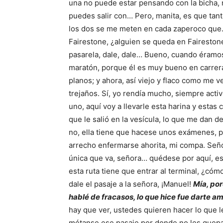
una no puede estar pensando con la bicha, 
puedes salir con… Pero, manita, es que tan
los dos se me meten en cada zaperoco que… (
Fairestone, ¿alguien se queda en Fairestone?
pasarela, dale, dale… Bueno, cuando éramo
maratón, porque él es muy bueno en carrera
planos; y ahora, así viejo y flaco como me ves
trejaños. Sí, yo rendía mucho, siempre activo,
uno, aquí voy a llevarle esta harina y estas 
que le salió en la vesícula, lo que me dan de
no, ella tiene que hacese unos exámenes, p
arrecho enfermarse ahorita, mi compa. Señor
única que va, señora… quédese por aquí, es
esta ruta tiene que entrar al terminal, ¿có
dale el pasaje a la señora, ¡Manuel!
Mía, por
hablé de fracasos, lo que hice fue darte a
hay que ver, ustedes quieren hacer lo que l
métanse ese pasaje por donde no les quepa