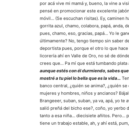
por acá vive mi mamá y, bueno, la vine a vi
pensé en promocionar este excelente jabón
móvil… (Se escuchan risitas). Ey, caminen hac
gorrita azul, chamo, colabora, papá, anda, 
pues, chamo, eso, gracias, papá… Yo le gané
últimamente? No, tengo tiempo sin saber de
deportista pues, porque el otro lo que hace
licorería ahí en Valle de Oro, no sé de dónd
crees que… Pa mí que está tumbando plata 
aunque estés con él durmiendo, sabes que 
mostré a tu piel lo bella que es la vida
…
Ten
banco central, ¿quién se anima?, ¿quién se q
mujeres y hombres, niños y ancianos? Bájala, 
Brangeeer, suban, suban, ya va, apá, yo te avi
salió preñá del bicho ese?, coño, yo yerbo de
tanto a esa niña… diecisiete añitos. Pero…
tiene un trabajo estable, ah, y ahí está, pum