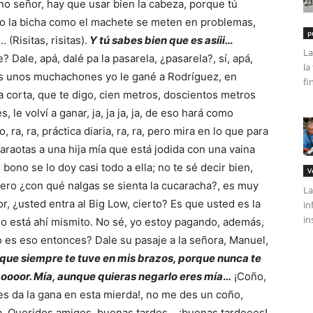
no señor, hay que usar bien la cabeza, porque tú
to la bicha como el machete se meten en problemas,
p
Risitas, risitas).
Y tú sabes bien que es asíii…
La
 Dale, apá, dalé pa la pasarela, ¿pasarela?, sí, apá,
la
s unos muchachones yo le gané a Rodríguez, en
fi
 corta, que te digo, cien metros, doscientos metros
, le volví a ganar, ja, ja ja, ja, de eso hará como
 ra, ra, práctica diaria, ra, ra, pero mira en lo que para
caraotas a una hija mía que está jodida con una vaina
 bono se lo doy casi todo a ella; no te sé decir bien,
V
ero ¿con qué nalgas se sienta la cucaracha?, es muy
La
, ¿usted entra al Big Low, cierto? Es que usted es la
in
in
o está ahí mismito. No sé, yo estoy pagando, además,
mo es eso entonces? Dale su pasaje a la señora, Manuel,
que siempre te tuve en mis brazos, porque nunca te
moooor. Mía, aunque quieras negarlo eres mía
…
¡Coño,
es da la gana en esta mierda!, no me des un coño,
. Queridos amigos, buenas tardes… ¡buenas tardeees!