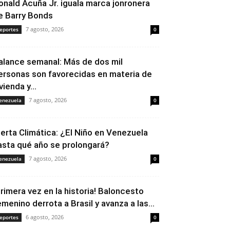
onald Acuña Jr. iguala marca jonronera
e Barry Bonds
7 agosto, 2026
eportes
0
alance semanal: Más de dos mil
ersonas son favorecidas en materia de
vienda y...
7 agosto, 2026
enezuela
0
lerta Climática: ¿El Niño en Venezuela
asta qué año se prolongará?
7 agosto, 2026
enezuela
0
Primera vez en la historia! Baloncesto
emenino derrota a Brasil y avanza a las...
6 agosto, 2026
eportes
0