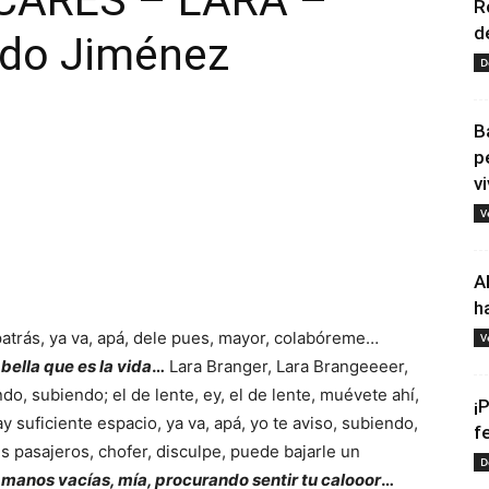
CARES – LARA –
R
d
ldo Jiménez
D
B
p
vi
V
tir
A
h
 patrás, ya va, apá, dele pues, mayor, colabóreme…
V
 bella que es la vida
…
Lara Branger, Lara Brangeeeer,
ndo, subiendo; el de lente, ey, el de lente, muévete ahí,
¡
 suficiente espacio, ya va, apá, yo te aviso, subiendo,
f
 pasajeros, chofer, disculpe, puede bajarle un
D
manos vacías, mía, procurando sentir tu calooor
…