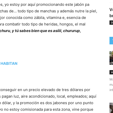
s, yo estoy por aquí promocionando este jabón pa
V
chas de… todo tipo de manchas y además nutre la piel,
b
ejor conocida como zábila, vitamina e, esencia de
D
ra combatir todo tipo de heridas, hongos, el mal
huru, y tú sabes bien que es asíiii, chururup,
 HABITAN
V
Má
ma
 conseguir en un precio elevado de tres dólares por
in
 pagan luz, aire acondicionado, local, empleados; aquí
un dólar, y la promoción es dos jabones por uno punto
yo no estoy comisionada para esta zona, vine porque