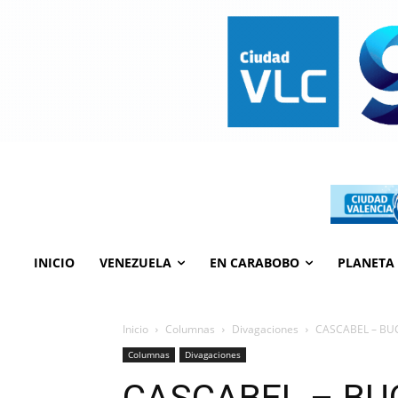
INICIO
VENEZUELA
EN CARABOBO
PLANETA
Inicio
Columnas
Divagaciones
CASCABEL – BUC
Columnas
Divagaciones