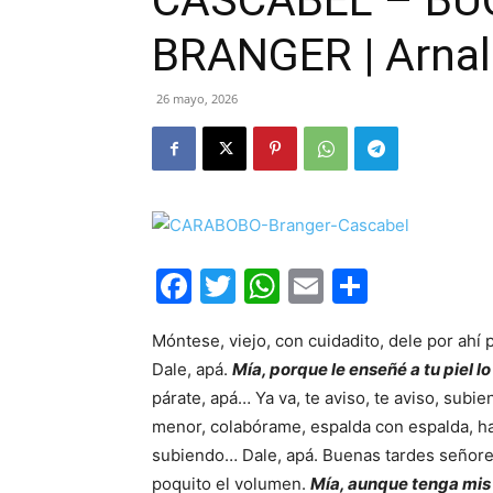
CASCABEL – BU
BRANGER | Arna
26 mayo, 2026
Facebook
Twitter
WhatsApp
Email
Compar
Móntese, viejo, con cuidadito, dele por ahí
Dale, apá.
Mía, porque le enseñé a tu piel lo
párate, apá… Ya va, te aviso, te aviso, subie
menor, colabórame, espalda con espalda, hay
subiendo… Dale, apá. Buenas tardes señores
poquito el volumen.
Mía, aunque tenga mis 