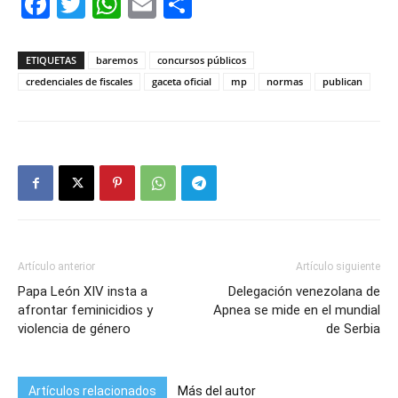
Facebook
Twitter
WhatsApp
Email
Compartir
ETIQUETAS
baremos
concursos públicos
credenciales de fiscales
gaceta oficial
mp
normas
publican
Artículo anterior
Artículo siguiente
Papa León XIV insta a
Delegación venezolana de
afrontar feminicidios y
Apnea se mide en el mundial
violencia de género
de Serbia
Artículos relacionados
Más del autor