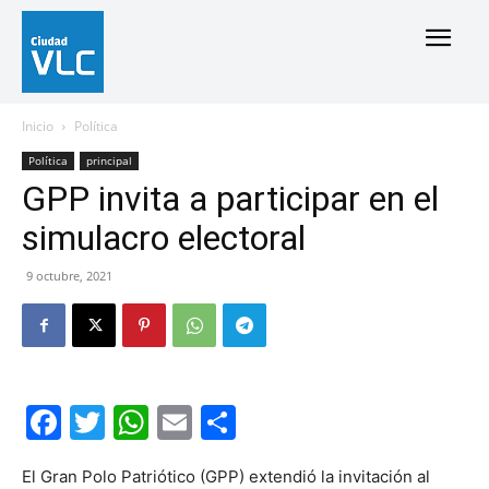
Inicio
Política
Política
principal
GPP invita a participar en el
simulacro electoral
9 octubre, 2021
Facebook
Twitter
WhatsApp
Email
Compartir
El Gran Polo Patriótico (GPP) extendió la invitación al