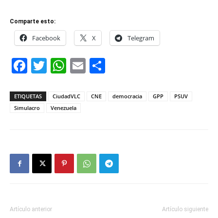
Comparte esto:
Facebook
X
Telegram
Facebook
Twitter
WhatsApp
Email
Compartir
ETIQUETAS
CiudadVLC
CNE
democracia
GPP
PSUV
Simulacro
Venezuela
Artículo anterior
Artículo siguiente