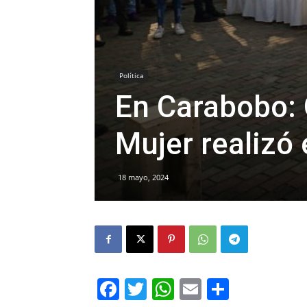
Política
En Carabobo:
Mujer realizó
18 mayo, 2024
Facebook
Twitter
WhatsApp
Email
Compar