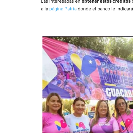
Las interesadas en
obtener estos créditos
d
a la
página Patria
donde el banco le indicará