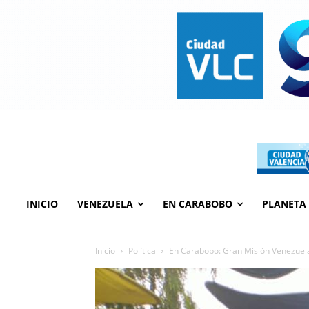
INICIO
VENEZUELA
EN CARABOBO
PLANETA
Inicio
Política
En Carabobo: Gran Misión Venezuel