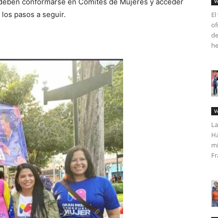
eben conformarse en Comités de Mujeres y acceder
V
 los pasos a seguir.
El
of
de
he
V
La
Ha
mi
Fr