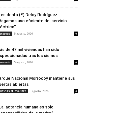
residenta (E) Delcy Rodríguez:
Hagamos uso eficiente del servicio
léctrico”
5 agosto, 2026
enezuela
0
ás de 47 mil viviendas han sido
nspeccionadas tras los sismos
5 agosto, 2026
enezuela
0
arque Nacional Morrocoy mantiene sus
uertas abiertas
5 agosto, 2026
OTICIAS RELEVANTES
0
La lactancia humana es solo