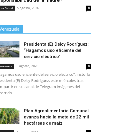
esponsabilidad de la madre?
5 agosto, 2026
uía Salud
0
Venezuela
Presidenta (E) Delcy Rodríguez:
“Hagamos uso eficiente del
servicio eléctrico”
5 agosto, 2026
enezuela
0
agamos uso eficiente del servicio eléctrico”, instó la
esidenta (E) Delcy Rodríguez, este miércoles tras
mpartir en su canal de Telegram imágenes del
corrido...
Plan Agroalimentario Comunal
avanza hacia la meta de 22 mil
hectáreas de maíz