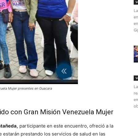
V
La
en
en
Gi
V
La
zuela Mujer presentes en Guacara
re
em
ob
do con Gran Misión Venezuela Mujer
stañeda,
participante en este encuentro, ofreció a la
estarán prestando los servicios de salud en las