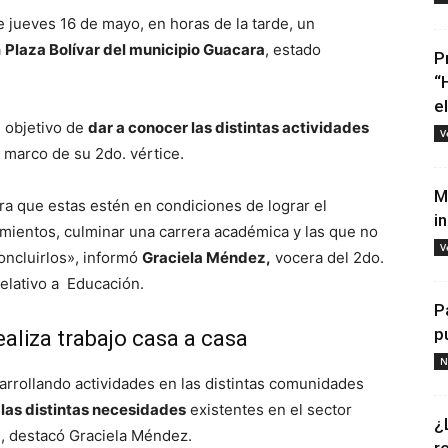
 jueves 16 de mayo, en horas de la tarde, un
a
Plaza Bolívar del municipio Guacara
, estado
P
“
e
l objetivo de
dar a conocer las distintas actividades
V
 marco de su 2do. vértice.
M
a que estas estén en condiciones de lograr el
i
ientos, culminar una carrera académica y las que no
V
oncluirlos», informó
Graciela Méndez,
vocera del 2do.
elativo a Educación.
P
p
aliza trabajo casa a casa
N
rrollando actividades en las distintas comunidades
 las distintas necesidades
existentes en el sector
¿
», destacó Graciela Méndez.