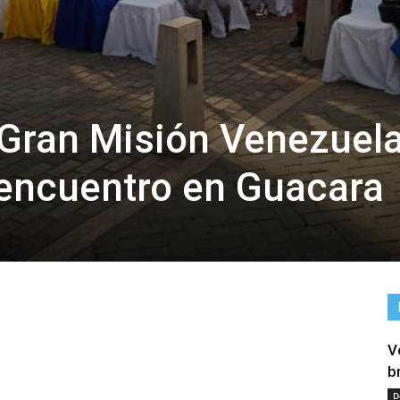
 Gran Misión Venezuel
 encuentro en Guacara
V
tir
b
D