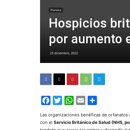
Planeta
Hospicios bri
por aumento e
23 diciembre, 2022
Facebook
Twitter
WhatsApp
Email
Compar
Las organizaciones benéficas de orfanatos qu
con el
Servicio Británico de Salud (NHS, por
tendrán que cerrar las camas y despedir al 