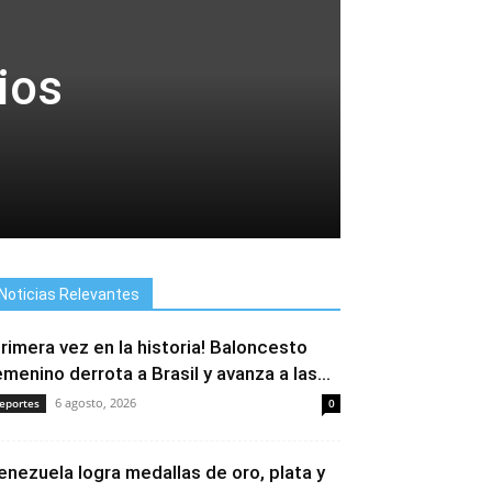
ios
Noticias Relevantes
Primera vez en la historia! Baloncesto
emenino derrota a Brasil y avanza a las...
6 agosto, 2026
eportes
0
enezuela logra medallas de oro, plata y