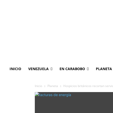
INICIO
VENEZUELA
EN CARABOBO
PLANETA
Inicio
Planeta
Hospicios británicos recortan serv