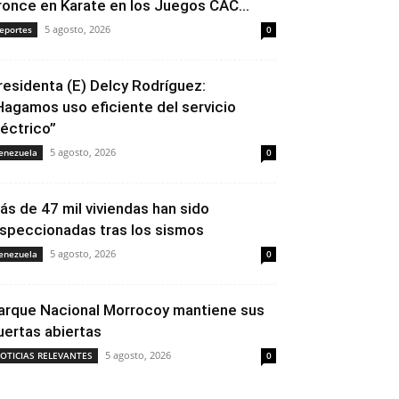
ronce en Karate en los Juegos CAC...
5 agosto, 2026
eportes
0
residenta (E) Delcy Rodríguez:
Hagamos uso eficiente del servicio
léctrico”
5 agosto, 2026
enezuela
0
ás de 47 mil viviendas han sido
nspeccionadas tras los sismos
5 agosto, 2026
enezuela
0
arque Nacional Morrocoy mantiene sus
uertas abiertas
5 agosto, 2026
OTICIAS RELEVANTES
0