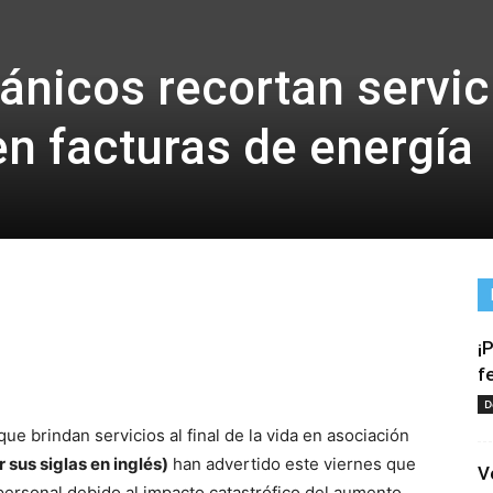
tánicos recortan servic
n facturas de energía
¡
tir
f
D
e brindan servicios al final de la vida en asociación
 sus siglas en inglés)
han advertido este viernes que
V
personal debido al impacto catastrófico del aumento