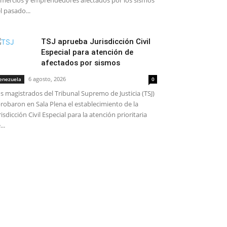
mercios y emprendedores afectados por los sismos
l pasado...
TSJ aprueba Jurisdicción Civil
Especial para atención de
afectados por sismos
6 agosto, 2026
enezuela
0
s magistrados del Tribunal Supremo de Justicia (TSJ)
robaron en Sala Plena el establecimiento de la
risdicción Civil Especial para la atención prioritaria
...