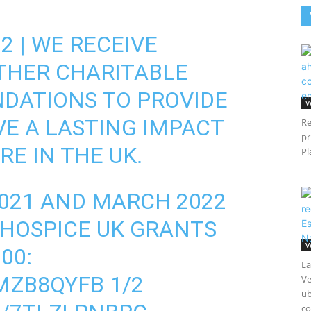
2 | WE RECEIVE
THER CHARITABLE
DATIONS TO PROVIDE
V
E A LASTING IMPACT
Re
pr
RE IN THE UK.
Pl
021 AND MARCH 2022
HOSPICE UK GRANTS
V
00:
La
8MZB8QYFB
1/2
Ve
ub
co