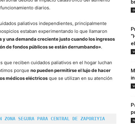
b
 funcionamiento diarios.
D
idados paliativos independientes, principalmente
P
s hospicios estaban experimentando lo que llamaron
“
s y una demanda creciente justo cuando los ingresos
e
ión de fondos públicos se están derrumbando»
.
V
 que reciben cuidados paliativos en el hogar luchan
óptimos porque
no pueden permitirse el lujo de hacer
M
i
pos médicos eléctricos
que se utilizan en su atención
V
P
p
N ZONA SEGURA PARA CENTRAL DE ZAPORIYIA
N