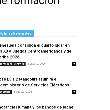
de formación
Noticias Relevantes
enezuela consolida el cuarto lugar en
os XXV Juegos Centroamericanos y del
aribe 2026
8 agosto, 2026
el medanal venimos
0
osé Luis Betancourt asumirá el
iceministerio de Servicios Eléctricos
8 agosto, 2026
enezuela
0
actancia Humana y los bancos de leche