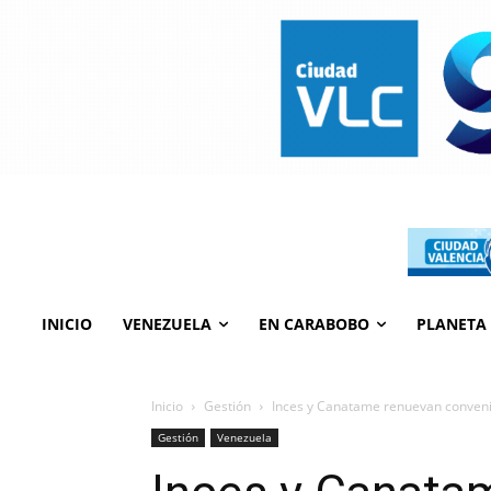
INICIO
VENEZUELA
EN CARABOBO
PLANETA
Inicio
Gestión
Inces y Canatame renuevan conveni
Gestión
Venezuela