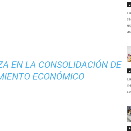
V
La
sá
eq
au
A EN LA CONSOLIDACIÓN DE
V
IMIENTO ECONÓMICO
La
de
se
P