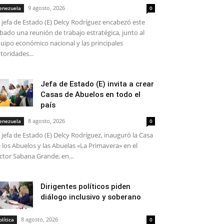
9 agosto, 2026
enezuela
0
 jefa de Estado (E) Delcy Rodríguez encabezó este
bado una reunión de trabajo estratégica, junto al
uipo económico nacional y las principales
toridades...
Jefa de Estado (E) invita a crear
Casas de Abuelos en todo el
país
8 agosto, 2026
enezuela
0
 jefa de Estado (E) Delcy Rodríguez, inauguró la Casa
 los Abuelos y las Abuelas «La Primavera» en el
ctor Sabana Grande, en...
Dirigentes políticos piden
diálogo inclusivo y soberano
8 agosto, 2026
olítica
0