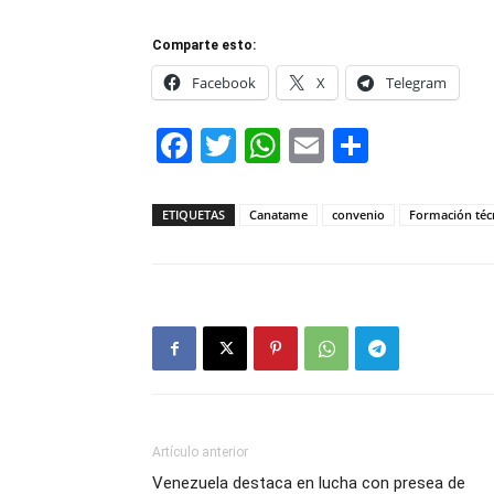
Comparte esto:
Facebook
X
Telegram
Facebook
Twitter
WhatsApp
Email
Compar
ETIQUETAS
Canatame
convenio
Formación téc
Artículo anterior
Venezuela destaca en lucha con presea de