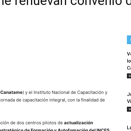
me renuevan convenio 
V
l
C
tir
D
(
Canatame
) y el Instituto Nacional de Capacitación y
J
ornada de capacitación integral, con la finalidad de
V
V
ación de dos centros pilotos de
actualización
L
or estratégico de Formación y Autofomación del INCES,