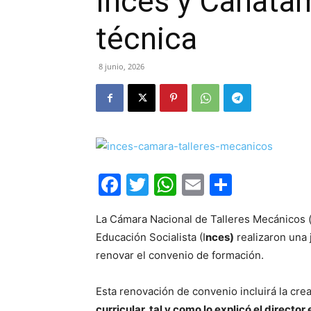
Inces y Canata
técnica
8 junio, 2026
Facebook
Twitter
WhatsApp
Email
Compar
La Cámara Nacional de Talleres Mecánicos 
Educación Socialista (I
nces)
realizaron una j
renovar el convenio de formación.
Esta renovación de convenio incluirá la cre
curricular, tal y como lo explicó el direct