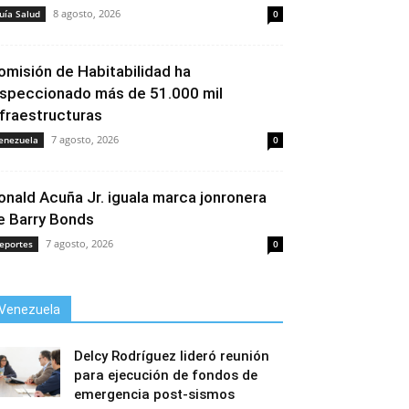
8 agosto, 2026
uía Salud
0
omisión de Habitabilidad ha
nspeccionado más de 51.000 mil
nfraestructuras
7 agosto, 2026
enezuela
0
onald Acuña Jr. iguala marca jonronera
e Barry Bonds
7 agosto, 2026
eportes
0
Venezuela
Delcy Rodríguez lideró reunión
para ejecución de fondos de
emergencia post-sismos