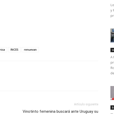
Lo
y 
pr
tir
nica
INCES
renuevan
V
A 
pr
Ro
de
Artículo siguiente
E
Vinotinto femenina buscará ante Uruguay su