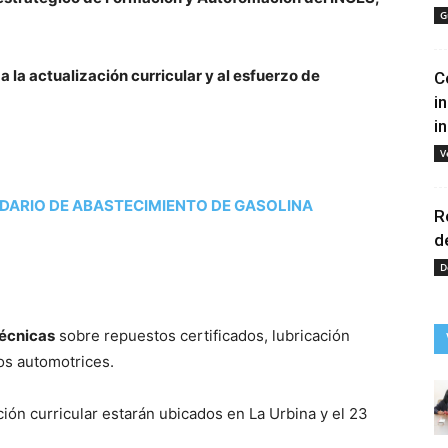
G
 la actualización curricular y al esfuerzo de
C
i
i
V
NDARIO DE ABASTECIMIENTO DE GASOLINA
R
d
D
técnicas
sobre repuestos certificados, lubricación
os automotrices.
ción curricular estarán ubicados en La Urbina y el 23