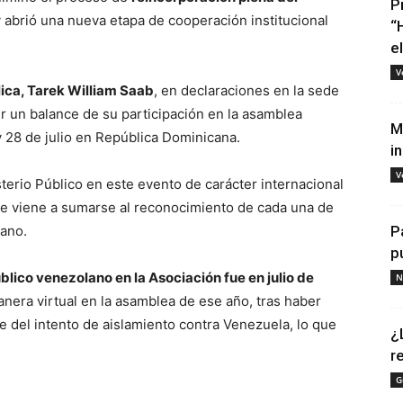
P
 abrió una nueva etapa de cooperación institucional
“
e
V
lica, Tarek William Saab
, en declaraciones en la sede
er un balance de su participación en la asamblea
M
y 28 de julio en República Dominicana.
i
V
isterio Público en este evento de carácter internacional
e viene a sumarse al reconocimiento de cada una de
lano.
P
p
úblico venezolano en la Asociación fue en julio de
N
manera virtual en la asamblea de ese año,
tras haber
 del intento de aislamiento contra Venezuela, lo que
¿
r
G