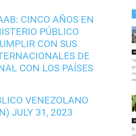
AAB: CINCO AÑOS EN
NISTERIO PÚBLICO
UMPLIR CON SUS
V
NTERNACIONALES DE
“H
AL CON LOS PAÍSES
pr
co
re
BLICO VENEZOLANO
N)
JULY 31, 2023
V
El
of