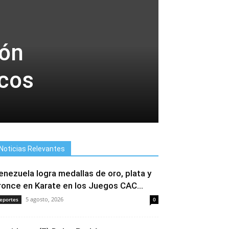
ión
icos
Noticias Relevantes
enezuela logra medallas de oro, plata y
ronce en Karate en los Juegos CAC...
5 agosto, 2026
eportes
0