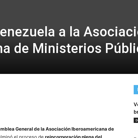
enezuela a la Asociac
a de Ministerios Públ
V
tir
b
D
mblea General de la Asociación Iberoamericana de
ulminó el proceso de
reincorporación plena del