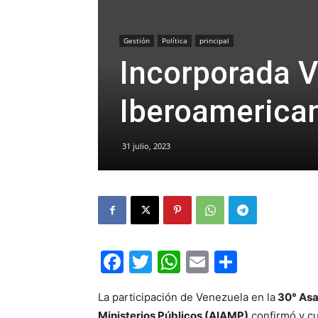
Gestión
Política
principal
Incorporada V
Iberoamerican
31 julio, 2023
Facebook
Twitter
WhatsApp
Email
Compar
La participación de Venezuela en la
30° Asa
Ministerios Públicos (AIAMP)
confirmó y c