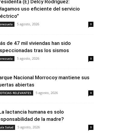
residenta (E) Delcy Rodríguez:
Hagamos uso eficiente del servicio
léctrico”
5 agosto, 2026
enezuela
0
ás de 47 mil viviendas han sido
nspeccionadas tras los sismos
5 agosto, 2026
enezuela
0
arque Nacional Morrocoy mantiene sus
uertas abiertas
5 agosto, 2026
OTICIAS RELEVANTES
0
La lactancia humana es solo
esponsabilidad de la madre?
5 agosto, 2026
uía Salud
0