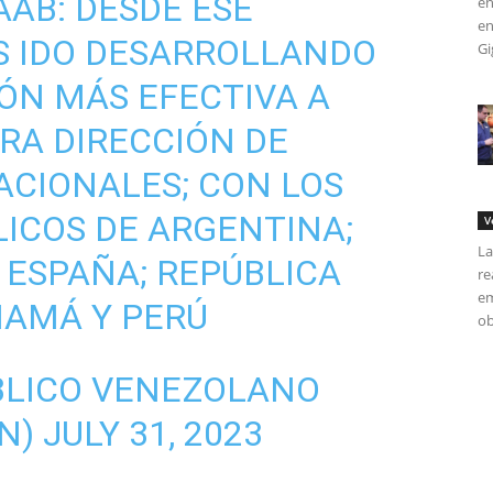
AAB: DESDE ESE
en
en
 IDO DESARROLLANDO
Gi
ÓN MÁS EFECTIVA A
RA DIRECCIÓN DE
CIONALES; CON LOS
LICOS DE ARGENTINA;
V
La
; ESPAÑA; REPÚBLICA
re
em
NAMÁ Y PERÚ
ob
BLICO VENEZOLANO
N)
JULY 31, 2023