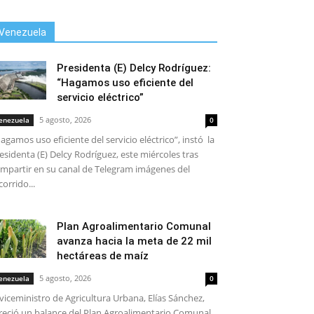
Venezuela
Presidenta (E) Delcy Rodríguez:
“Hagamos uso eficiente del
servicio eléctrico”
5 agosto, 2026
enezuela
0
agamos uso eficiente del servicio eléctrico”, instó la
esidenta (E) Delcy Rodríguez, este miércoles tras
mpartir en su canal de Telegram imágenes del
corrido...
Plan Agroalimentario Comunal
avanza hacia la meta de 22 mil
hectáreas de maíz
5 agosto, 2026
enezuela
0
 viceministro de Agricultura Urbana, Elías Sánchez,
reció un balance del Plan Agroalimentario Comunal,