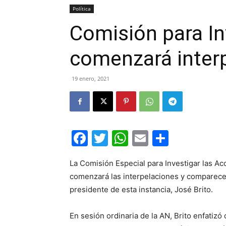
Política
Comisión para In
comenzará interp
19 enero, 2021
Facebook
Twitter
WhatsApp
Email
Compar
La Comisión Especial para Investigar las Ac
comenzará las interpelaciones y comparecen
presidente de esta instancia, José Brito.
En sesión ordinaria de la AN, Brito enfatiz