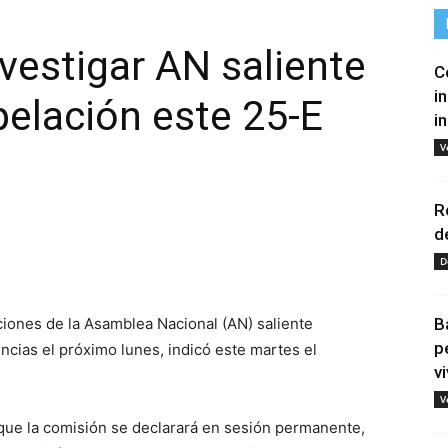
vestigar AN saliente
C
i
elación este 25-E
i
V
R
d
tir
D
ciones de la Asamblea Nacional (AN) saliente
B
p
cias el próximo lunes, indicó este martes el
vi
V
ó que la comisión se declarará en sesión permanente,