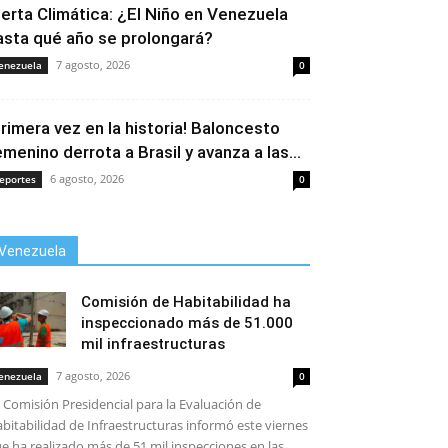
lerta Climática: ¿El Niño en Venezuela
asta qué año se prolongará?
7 agosto, 2026
enezuela
0
Primera vez en la historia! Baloncesto
emenino derrota a Brasil y avanza a las...
6 agosto, 2026
eportes
0
Venezuela
Comisión de Habitabilidad ha
inspeccionado más de 51.000
mil infraestructuras
7 agosto, 2026
enezuela
0
 Comisión Presidencial para la Evaluación de
bitabilidad de Infraestructuras informó este viernes
e ha realizado más de 51 mil inspecciones en las