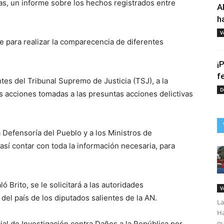
as, un informe sobre los hechos registrados entre
A
h
V
de para realizar la comparecencia de diferentes
¡
f
ntes del Tribunal Supremo de Justicia (TSJ), a la
D
s acciones tomadas a las presuntas acciones delictivas
la Defensoría del Pueblo y a los Ministros de
 así contar con toda la información necesaria, para
Brito, se le solicitará a las autoridades
V
 del país de los diputados salientes de la AN.
La
Ha
qu
al de Investigación contra Daños a la República por