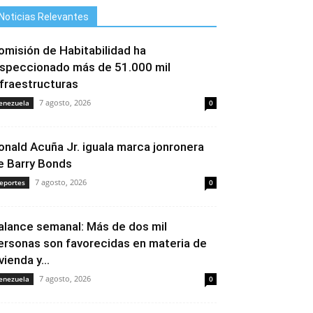
Noticias Relevantes
omisión de Habitabilidad ha
nspeccionado más de 51.000 mil
nfraestructuras
7 agosto, 2026
enezuela
0
onald Acuña Jr. iguala marca jonronera
e Barry Bonds
7 agosto, 2026
eportes
0
alance semanal: Más de dos mil
ersonas son favorecidas en materia de
vienda y...
7 agosto, 2026
enezuela
0