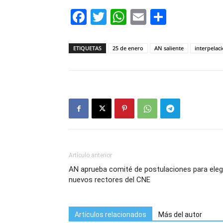
Facebook
Twitter
WhatsApp
Email
Compar
ETIQUETAS
25 de enero
AN saliente
interpelac
Artículo anterior
AN aprueba comité de postulaciones para eleg
nuevos rectores del CNE
Artículos relacionados
Más del autor