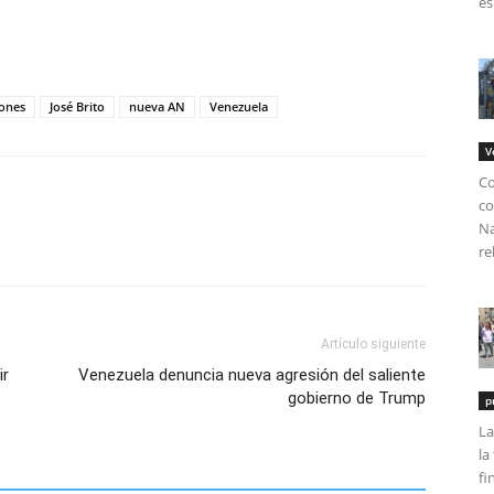
es
tir
iones
José Brito
nueva AN
Venezuela
V
Co
co
Na
re
Artículo siguiente
ir
Venezuela denuncia nueva agresión del saliente
gobierno de Trump
p
La
la
fi