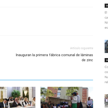
V
El
ca
Ni
es
Artículo siguiente
Inauguran la primera fábrica comunal de láminas
de zinc
V
Co
co
Na
re