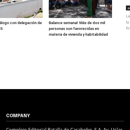
p
La
la
álogo con delegación de
Balance semanal: Más de dos mil
fi
15
personas son favorecidas en
materia de vivienda y habitabilidad
COMPANY
Complejo Editorial Batalla de Carabobo, S.A. Av. Uslar