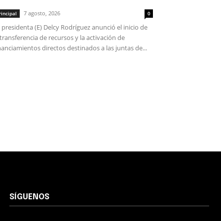
7 agosto, 2026
rincipal
0
 presidenta (E) Delcy Rodríguez anunció el inicio de
 transferencia de recursos y la activación de
nanciamientos directos destinados a las juntas de...
SÍGUENOS