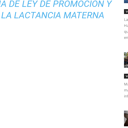
A DE LEY DE PROMOCIÓN Y
V
 LA LACTANCIA MATERNA
La
Ha
qu
en
V
Má
ma
in
tir