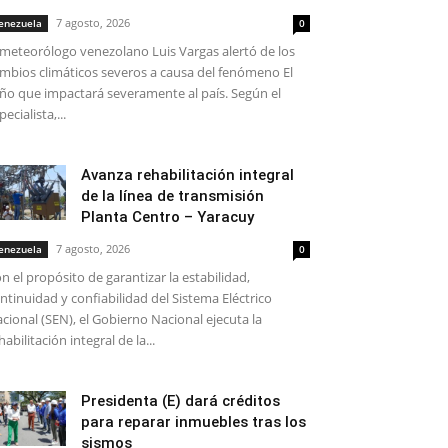
7 agosto, 2026
enezuela
0
 meteorólogo venezolano Luis Vargas alertó de los
mbios climáticos severos a causa del fenómeno El
ño que impactará severamente al país. Según el
pecialista,...
Avanza rehabilitación integral
de la línea de transmisión
Planta Centro – Yaracuy
7 agosto, 2026
enezuela
0
n el propósito de garantizar la estabilidad,
ntinuidad y confiabilidad del Sistema Eléctrico
cional (SEN), el Gobierno Nacional ejecuta la
habilitación integral de la...
Presidenta (E) dará créditos
para reparar inmuebles tras los
sismos