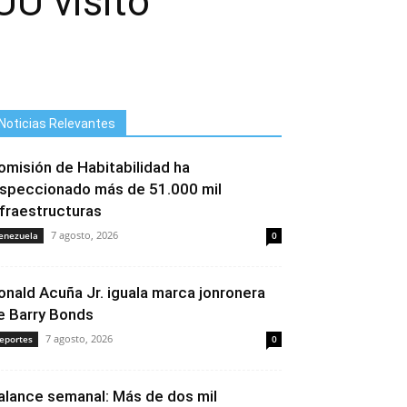
UU visitó
Noticias Relevantes
omisión de Habitabilidad ha
nspeccionado más de 51.000 mil
nfraestructuras
7 agosto, 2026
enezuela
0
onald Acuña Jr. iguala marca jonronera
e Barry Bonds
7 agosto, 2026
eportes
0
alance semanal: Más de dos mil