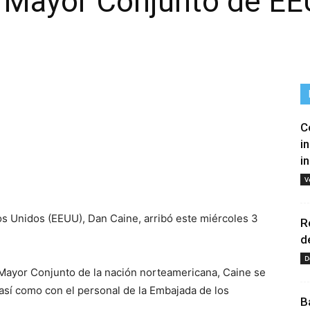
 Mayor Conjunto de EE
C
i
i
tir
V
os Unidos (EEUU), Dan Caine, arribó este miércoles 3
R
d
D
ayor Conjunto de la nación norteamericana, Caine se
así como con el personal de la Embajada de los
B