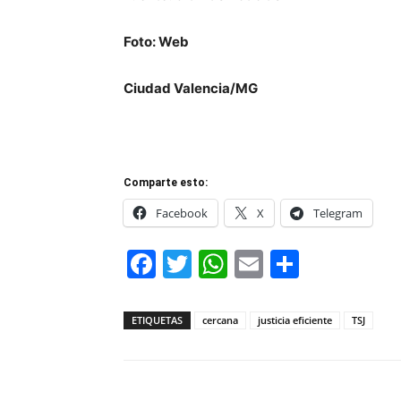
Foto: Web
Ciudad Valencia/MG
Comparte esto:
Facebook
X
Telegram
Facebook
Twitter
WhatsApp
Email
Compar
ETIQUETAS
cercana
justicia eficiente
TSJ