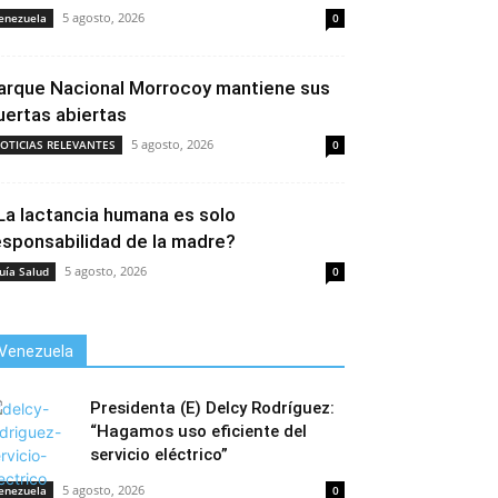
5 agosto, 2026
enezuela
0
arque Nacional Morrocoy mantiene sus
uertas abiertas
5 agosto, 2026
OTICIAS RELEVANTES
0
La lactancia humana es solo
esponsabilidad de la madre?
5 agosto, 2026
uía Salud
0
Venezuela
Presidenta (E) Delcy Rodríguez:
“Hagamos uso eficiente del
servicio eléctrico”
5 agosto, 2026
enezuela
0