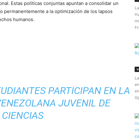
onal. Estas políticas conjuntas apuntan a consolidar un
La
ado permanentemente a la optimización de los lapsos
Ha
erechos humanos.
mi
Fr
V
La
en
TUDIANTES PARTICIPAN EN LA
en
Gi
 VENEZOLANA JUVENIL DE
CIENCIAS