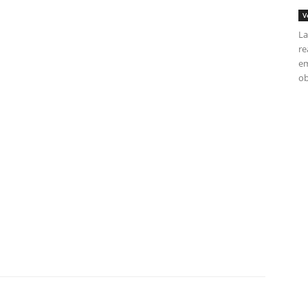
V
La
re
em
ob
tir