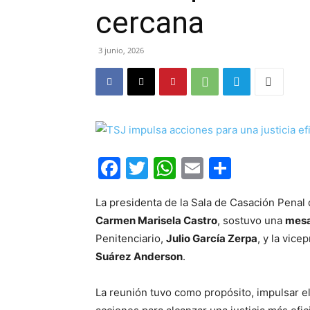
cercana
3 junio, 2026
Facebook
Twitter
WhatsApp
Email
Compar
La presidenta de la Sala de Casación Penal
Carmen Marisela Castro
, sostuvo una
mesa
Penitenciario,
Julio García Zerpa
, y la vice
Suárez Anderson
.
La reunión tuvo como propósito, impulsar e