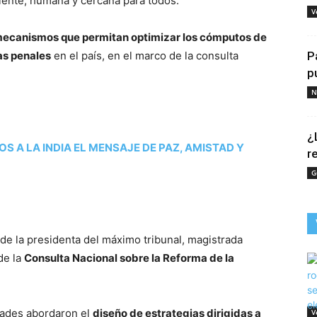
ciente, humana y cercana para todos.
V
mecanismos que permitan optimizar los cómputos de
sas penales
en el país, en el marco de la consulta
P
p
N
¿
S A LA INDIA EL MENSAJE DE PAZ, AMISTAD Y
r
G
 de la presidenta del máximo tribunal, magistrada
de la
Consulta Nacional sobre la Reforma de la
idades abordaron el
diseño de estrategias dirigidas a
V