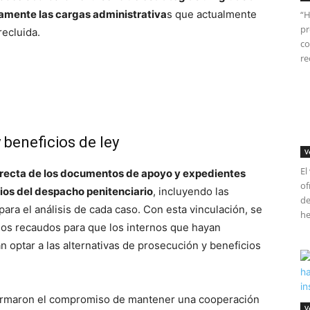
ivamente las cargas administrativa
s que actualmente
“H
pr
recluida.
co
re
 beneficios de ley
V
El
directa de los documentos de apoyo y expedientes
of
rios del despacho penitenciario
, incluyendo las
de
ara el análisis de cada caso. Con esta vinculación, se
he
 los recaudos para que los internos que hayan
optar a las alternativas de prosecución y beneficios
irmaron el compromiso de mantener una cooperación
V