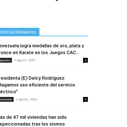
Noticias Relevantes
enezuela logra medallas de oro, plata y
ronce en Karate en los Juegos CAC...
5 agosto, 2026
eportes
0
residenta (E) Delcy Rodríguez:
Hagamos uso eficiente del servicio
léctrico”
5 agosto, 2026
enezuela
0
ás de 47 mil viviendas han sido
nspeccionadas tras los sismos