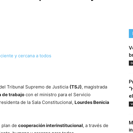
V
b
D
tir
P
 del Tribunal Supremo de Justicia
(TSJ)
, magistrada
“
 de trabajo
con el ministro para el Servicio
e
presidenta de la Sala Constitucional,
Lourdes Benicia
V
M
l plan de
cooperación interinstitucional
, a través de
i