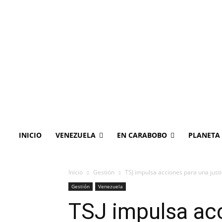
INICIO
VENEZUELA
EN CARABOBO
PLANETA
Inicio
Gestión
TSJ impulsa acciones para una justi
Gestión
Venezuela
TSJ impulsa acc