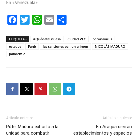
En «Venezuela»
Facebook
Twitter
WhatsApp
Email
Compartir
ETIQUETAS
#QuédateEnCasa
Ciudad VLC
coronavirus
estados
Fanb
las sanciones son un crimen
NICOLÁS MADURO
pandemia
Artículo anterior
Artículo siguiente
Pdte. Maduro exhorta a la
En Aragua cierran
unidad para combatir
establecimientos y espacios