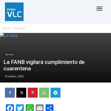
Inicio
Gestión
Gestión
La FANB vigilará cumplimiento de
cuarentena
16 marzo, 2020
Facebook
Twitter
WhatsApp
Email
Compartir