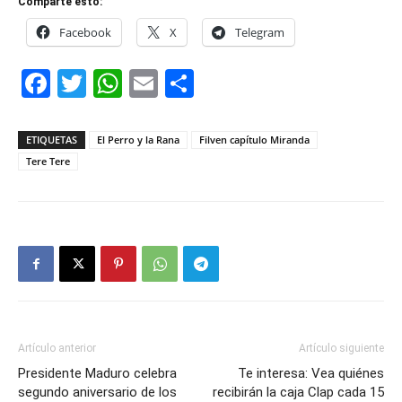
Comparte esto:
Facebook
X
Telegram
Facebook
Twitter
WhatsApp
Email
Compartir
ETIQUETAS
El Perro y la Rana
Filven capítulo Miranda
Tere Tere
Artículo anterior
Artículo siguiente
Presidente Maduro celebra
Te interesa: Vea quiénes
segundo aniversario de los
recibirán la caja Clap cada 15