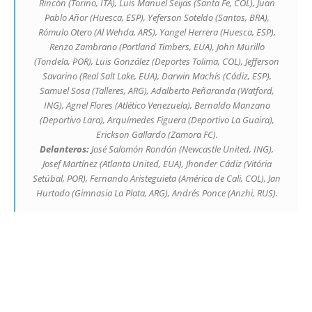
Rincón (Torino, ITA), Luis Manuel Seijas (Santa Fe, COL), Juan
Pablo Añor (Huesca, ESP), Yeferson Soteldo (Santos, BRA),
Rómulo Otero (Al Wehda, ARS), Yangel Herrera (Huesca, ESP),
Renzo Zambrano (Portland Timbers, EUA), John Murillo
(Tondela, POR), Luis González (Deportes Tolima, COL), Jefferson
Savarino (Real Salt Lake, EUA), Darwin Machís (Cádiz, ESP),
Samuel Sosa (Talleres, ARG), Adalberto Peñaranda (Watford,
ING), Agnel Flores (Atlético Venezuela), Bernaldo Manzano
(Deportivo Lara), Arquímedes Figuera (Deportivo La Guaira),
Erickson Gallardo (Zamora FC).
Delanteros:
José Salomón Rondón (Newcastle United, ING),
Josef Martínez (Atlanta United, EUA), Jhonder Cádiz (Vitória
Setúbal, POR), Fernando Aristeguieta (América de Cali, COL), Jan
Hurtado (Gimnasia La Plata, ARG), Andrés Ponce (Anzhi, RUS).