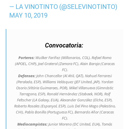
— LA VINOTINTO (@SELEVINOTINTO)
MAY 10, 2019
Convocatoria:
Porteros:
Wuilker Fariñez (Millonarios, COL), Rafael Romo
(APOEL, CHP), Joel Graterol (Zamora FC), Alain Baroja (Caracas
FC).
Defensas:
John Chancellor (Al Ahli, QAT), Nahuel Ferraresi
(Peralada, ESP), Williams Velásquez (JEF United, JAP), Yordan
Osorio (Vitória Guimaraes, POR), Mikel Villanueva (Gimnástic
Tarragona, ESP), Ronald Hernández (Stabaek, NOR), Rolf
Feltscher (LA Galaxy, EUA), Alexander González (Elche, ESP),
Roberto Rosales (Espanyol, ESP), Luis Del Pino Mago (Palestino,
CHI), Pablo Bonilla (Portuguesa FC), Bernardo Añor (Caracas
FC).
Mediocampistas:
Junior Moreno (DC United, EUA), Tomás