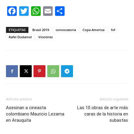
Facebook
Twitter
WhatsApp
Email
Compartir
ETIQUETAS
Brasil 2019
convocatoria
Copa America
fvf
Rafel Dudamel
Vinotinto
Artículo anterior
Artículo siguiente
Asesinan a cineasta
Las 10 obras de arte más
colombiano Mauricio Lezama
caras de la historia en
en Arauquita
subastas