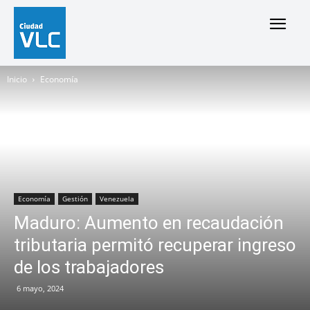
Inicio
Economía
Economía
Gestión
Venezuela
Maduro: Aumento en recaudación
tributaria permitó recuperar ingreso
de los trabajadores
6 mayo, 2024