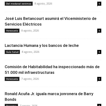
8 agosto, 2026
Del medanal venimos
0
José Luis Betancourt asumirá el Viceministerio de
Servicios Eléctricos
8 agosto, 2026
Venezuela
0
Lactancia Humana y los bancos de leche
8 agosto, 2026
Guía Salud
0
Comisión de Habitabilidad ha inspeccionado más de
51.000 mil infraestructuras
7 agosto, 2026
Venezuela
0
Ronald Acuña Jr. iguala marca jonronera de Barry
Bonds
7 agosto, 2026
Deportes
0